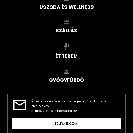
USZODA ÉS WELLNESS
SZÁLLÁS
ÉTTEREM
GYÓGYFÜRDŐ
Értesüljön elsőként különleges ajánlatainkról,
akcióinkról.
Iratkozzon fel hírlevelünkre!
FELIRATKOZÁS