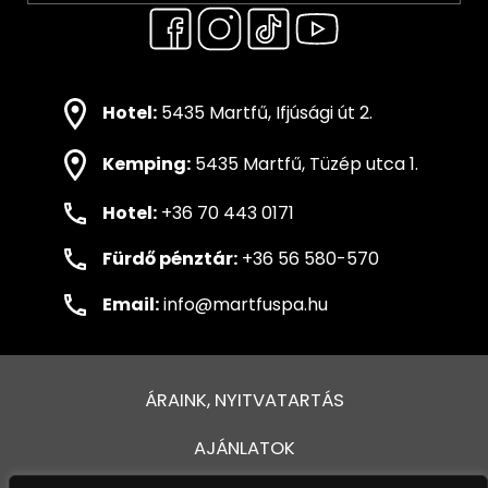
Hotel:
5435 Martfű, Ifjúsági út 2.
Kemping:
5435 Martfű, Tüzép utca 1.
Hotel:
+36 70 443 0171
Fürdő pénztár:
+36 56 580-570
Email:
info@martfuspa.hu
ÁRAINK, NYITVATARTÁS
AJÁNLATOK