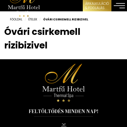
ÁRKALKULÁCIÓ
& FOGLALÁS
FŐOLDAL
/
ÉTELEK
/
ÓVÁRI CSIRKEMELL RIZIBIZIVEL
Óvári csirkemell
rizibizivel
FELTÖLTŐDÉS MINDEN NAP!