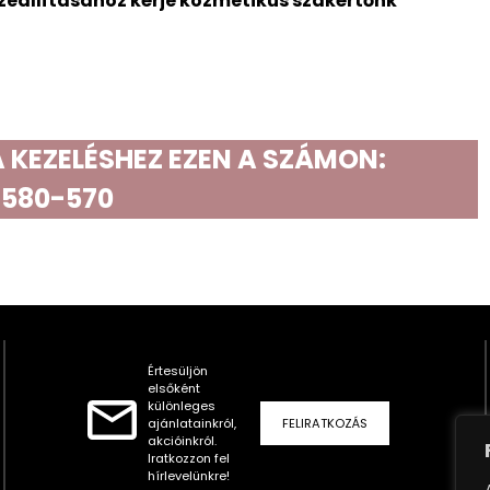
zeállításához kérje kozmetikus szakértőnk
 KEZELÉSHEZ EZEN A SZÁMON:
 580-570
Értesüljön
elsőként
különleges
ajánlatainkról,
FELIRATKOZÁS
akcióinkról.
Iratkozzon fel
hírlevelünkre!