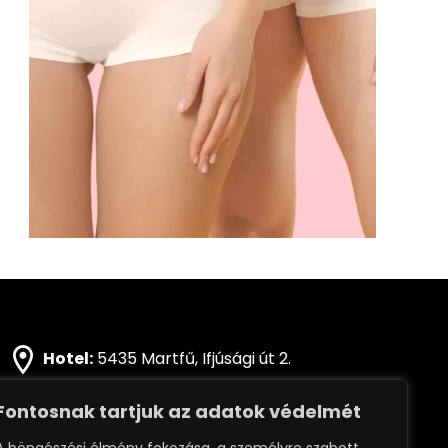
Hotel:
5435 Martfű, Ifjúsági út 2.
Kemping:
5435 Martfű, Tüzép utca 1.
Fontosnak tartjuk az adatok védelmét