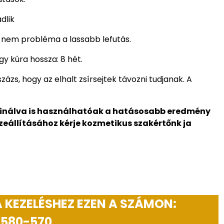
ádlik
és nem probléma a lassabb lefutás.
gy kúra hossza: 8 hét.
ázs, hogy az elhalt zsírsejtek távozni tudjanak. A
inálva is használhatóak a hatásosabb eredmény
eállításához kérje kozmetikus szakértőnk ja
 KEZELÉSHEZ EZEN A SZÁMON:
 580-570