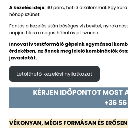
A kezelés ideje:
30 perc, heti 3 alkalommal. Egy kúra
hónap szünet.
Fontos a kezelés után bőséges vízbevitel, nyirokmasszá
napján tilos a magas hőhatás pl. szauna.
Innovatív testformáló gépeink egymással komb
érdekében, az önnek megfelelő kombinációk öss
javaslatát.
Letölthető kezelési nyilatkozat
KÉRJEN IDŐPONTOT MOST A
+36 56
VÉKONYAN, MÉGIS FORMÁSAN ÉS ERŐSEN –