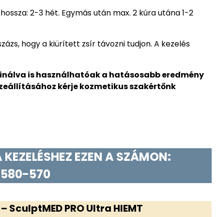
 hossza: 2-3 hét. Egymás után max. 2 kúra utána 1-2
zs, hogy a kiürített zsír távozni tudjon. A kezelés
inálva is használhatóak a hatásosabb eredmény
zeállításához kérje kozmetikus szakértőnk
 KEZELÉSHEZ EZEN A SZÁMON:
 580-570
 SculptMED PRO Ultra HIEMT