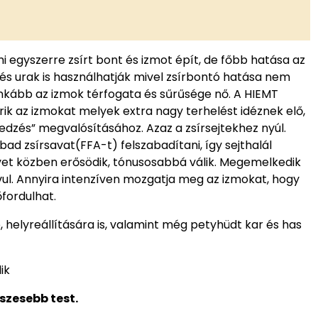
i egyszerre zsírt bont és izmot épít, de főbb hatása az
és urak is használhatják mivel zsírbontó hatása nem
inkább az izmok térfogata és sűrűsége nő. A HIEMT
k az izmokat melyek extra nagy terhelést idéznek elő,
edzés” megvalósításához. Azaz a zsírsejtekhez nyúl.
d zsírsavat(FFA-t) felszabadítani, így sejthalál
övet közben erősödik, tónusosabbá válik. Megemelkedik
avul. Annyira intenzíven mozgatja meg az izmokat, hogy
őfordulhat.
, helyreállítására is, valamint még petyhüdt kar és has
ik
szesebb test.