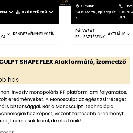
Címünk
Hote
EREM
GYÓGYFÜRDŐ
5435 Martfű, Ifjúsági út
+36 70 
2.
0171
PÁLYÁZATI
RENDEZVÉNYHELYSZÍN
AKTUÁLIS
IKA
FEJLESZTÉSEINK
LPT SHAPE FLEX Alakformáló, izomedző
p
.
bb has.
non-invazív monopoláris RF platform, ami folyamatos,
igazolt eredményeket. A Monosculpt az egész zsírréteget
mális biztonsággal. Bár a Monosculpt technológia
technológiákhoz képest, viszont tartósabb eredményt
sejt nem csak kiürül, de el is tűnik!
utások.