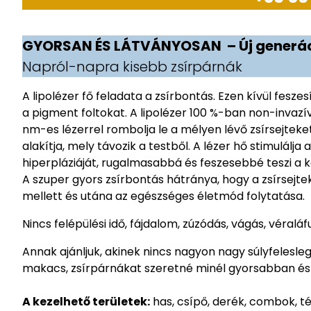
GYORSAN ÉS LÁTVÁNYOSAN – Új generáci
Napról-napra kisebb zsírpárnák
A lipolézer fő feladata a zsírbontás. Ezen kívül feszes
a pigment foltokat. A lipolézer 100 %-ban non-invazí
nm-es lézerrel rombolja le a mélyen lévő zsírsejteket,
alakítja, mely távozik a testből. A lézer hő stimulálja
hiperpláziáját, rugalmasabbá és feszesebbé teszi a kez
A szuper gyors zsírbontás hátránya, hogy a zsírsejtek
mellett és utána az egészséges életmód folytatása.
Nincs felépülési idő, fájdalom, zúzódás, vágás, véraláf
Annak ajánljuk, akinek nincs nagyon nagy súlyfelesle
makacs, zsírpárnákat szeretné minél gyorsabban és 
A kezelhető területek:
has, csípő, derék, combok, tér