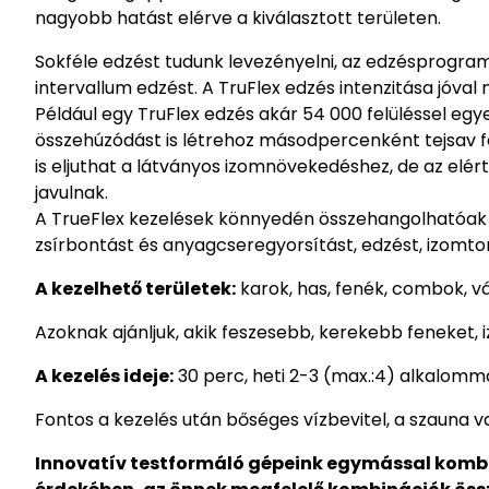
nagyobb hatást elérve a kiválasztott területen.
Sokféle edzést tudunk levezényelni, az edzésprogram
intervallum edzést. A TruFlex edzés intenzitása jóv
Például egy TruFlex edzés akár 54 000 felüléssel eg
összehúzódást is létrehoz másodpercenként tejsav fe
is eljuthat a látványos izomnövekedéshez, de az elé
javulnak.
A TrueFlex kezelések könnyedén összehangolhatóak 
zsírbontást és anyagcseregyorsítást, edzést, izomtoni
A kezelhető területek:
karok, has, fenék, combok, v
Azoknak ajánljuk, akik feszesebb, kerekebb feneket, 
A kezelés ideje:
30 perc, heti 2-3 (max.:4) alkalomma
Fontos a kezelés után bőséges vízbevitel, a szauna 
Innovatív testformáló gépeink egymással komb