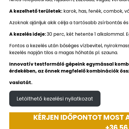
A kezelhető területek:
karok, has, fenék, combok, v
Azoknak ajánljuk akik célja a tartósabb zsírbontás 
A kezelés ideje:
30 perc, két hetente 1 alkalommal. E
Fontos a kezelés után bőséges vízbevitel, nyirokmassz
kezelés napján tilos a magas hőhatás pl. szauna.
Innovatív testformáló gépeink egymással komb
érdekében, az önnek megfelelő kombinációk össz
vaslatát.
Letölthető kezelési nyilatkozat
KÉRJEN IDŐPONTOT MOST A
+36 56