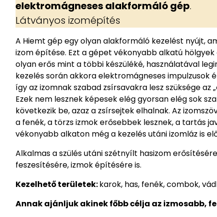
elektromágneses alakformáló gép
.
Látványos izomépítés
A Hiemt gép egy olyan alakformáló kezelést nyújt, am
izom építése. Ezt a gépet vékonyabb alkatú hölgyek 
olyan erős mint a többi készüléké, használatával leg
kezelés során akkora elektromágneses impulzusok éri
így az izomnak szabad zsírsavakra lesz szüksége az „
Ezek nem lesznek képesek elég gyorsan elég sok szaba
következik be, azaz a zsírsejtek elhalnak. Az izomsz
a fenék, a törzs izmok erősebbek lesznek, a tartás j
vékonyabb alkaton még a kezelés utáni izomláz is el
Alkalmas a szülés utáni szétnyílt hasizom erősítésére
feszesítésére, izmok építésére is.
Kezelhető területek:
karok, has, fenék, combok, vádl
Annak ajánljuk akinek főbb célja az izmosabb, fe