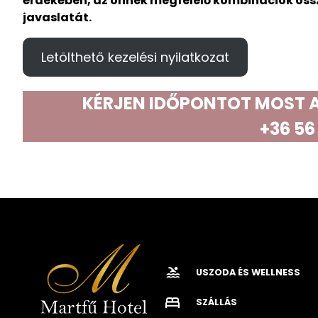
érdekében, az önnek megfelelő kombinációk öss
javaslatát.
Letölthető kezelési nyilatkozat
KÉRJEN IDŐPONTOT MOST A
+36 56
USZODA ÉS WELLNESS
SZÁLLÁS