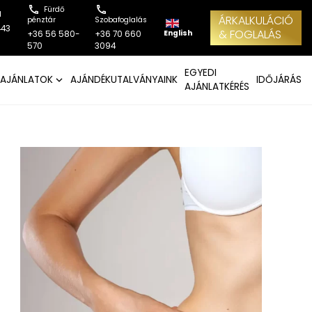
Fürdő
l
ÁRKALKULÁCIÓ
pénztár
Szobafoglalás
443
& FOGLALÁS
English
+36 56 580-
+36 70 660
570
3094
EGYEDI
AJÁNLATOK
AJÁNDÉKUTALVÁNYAINK
IDŐJÁRÁS
AJÁNLATKÉRÉS