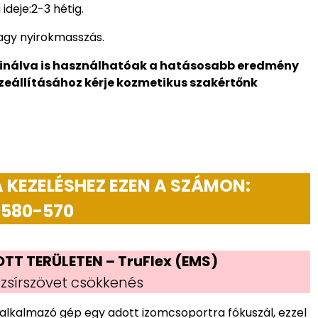
ideje:2-3 hétig.
vagy nyirokmasszás.
inálva is használhatóak a hatásosabb eredmény
zeállításához kérje kozmetikus szakértőnk
 KEZELÉSHEZ EZEN A SZÁMON:
 580-570
T TERÜLETEN – TruFlex (EMS)
zsírszövet csökkenés
alkalmazó gép egy adott izomcsoportra fókuszál, ezzel