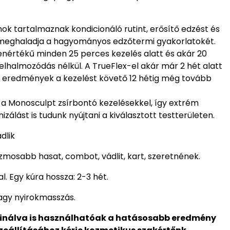
ok tartalmaznak kondicionáló rutint, erősítő edzést és
al meghaladja a hagyományos edzőtermi gyakorlatokét.
yenértékű minden 25 perces kezelés alatt és akár 20
lhalmozódás nélkül. A TrueFlex-el akár már 2 hét alatt
rt eredmények a kezelést követő 12 hétig még tovább
a Monosculpt zsírbontó kezelésekkel, így extrém
zálást is tudunk nyújtani a kiválasztott testterületen.
ádlik
izmosabb hasat, combot, vádlit, kart, szeretnének.
l. Egy kúra hossza: 2-3 hét.
vagy nyirokmasszás.
inálva is használhatóak a hatásosabb eredmény