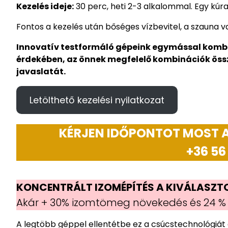
Kezelés ideje:
30 perc, heti 2-3 alkalommal. Egy kúra 
Fontos a kezelés után bőséges vízbevitel, a szauna 
Innovatív testformáló gépeink egymással komb
érdekében, az önnek megfelelő kombinációk öss
javaslatát.
Letölthető kezelési nyilatkozat
KÉRJEN IDŐPONTOT MOST A
+36 56
KONCENTRÁLT IZOMÉPÍTÉS A KIVÁLASZTOT
Akár + 30% izomtömeg növekedés és 24 % 
A legtöbb géppel ellentétbe ez a csúcstechnológiát 