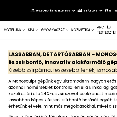
USZODA ÉS WELLNESS
SZÁLLÁS
ÉTT
ARC- ÉS
HOTELÜNK
SPA
GYÓGYÁSZAT
KOZMETIKA
TESTESZTÉT
LASSABBAN, DE TARTÓSABBAN – MONOSCU
és zsírbontó, innovatív alakformáló gé
Kisebb zsírpárna, feszesebb fenék, izmosa
A Monosculpt gépünk egy ultramodern, nagyon erős 
azonnali hőmérséklet kontrollal éri el a klinikailag 
kezeli és éri el a 24%-os zsírszövet csökkenést maxi
lassabban képes kifejteni zsírbontó hatását egyéb 
érhetünk el vele, mint más megoldásokkal, mivel a zsír
Nincs felépülési idő, fájdalom, zúzódás, vágás, véraláf