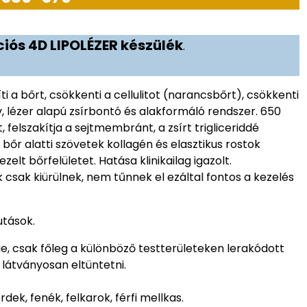
ós 4D LIPOLÉZER készülék
.
íti a bőrt, csökkenti a cellulitot (narancsbőrt), csökkenti
v, lézer alapú zsírbontó és alakformáló rendszer. 650
 felszakítja a sejtmembránt, a zsírt trigliceriddé
 a bőr alatti szövetek kollagén és elasztikus rostok
elt bőrfelületet. Hatása klinikailag igazolt.
 csak kiürülnek, nem tűnnek el ezáltal fontos a kezelés
utások.
ge, csak főleg a különböző testterületeken lerakódott
látványosan eltüntetni.
dek, fenék, felkarok, férfi mellkas.