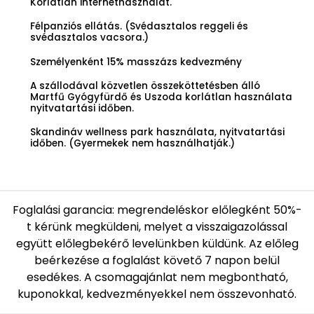
Korlátlan internethasználat.
Félpanziós ellátás. (Svédasztalos reggeli és
svédasztalos vacsora.)
Személyenként 15% masszázs kedvezmény
A szállodával közvetlen összeköttetésben álló
Martfű Gyógyfürdő és Uszoda korlátlan használata
nyitvatartási időben.
Skandináv wellness park használata, nyitvatartási
időben. (Gyermekek nem használhatják.)
Foglalási garancia: megrendeléskor előlegként 50%-
t kérünk megküldeni, melyet a visszaigazolással
együtt előlegbekérő levelünkben küldünk. Az előleg
beérkezése a foglalást követő 7 napon belül
esedékes. A csomagajánlat nem megbontható,
kuponokkal, kedvezményekkel nem összevonható.