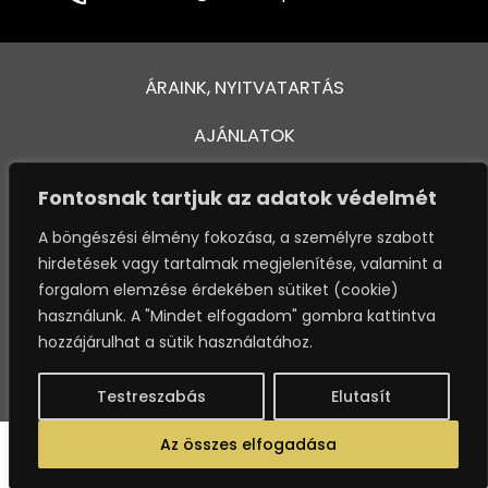
ÁRAINK, NYITVATARTÁS
AJÁNLATOK
FÜRDŐ ÉS MEDENCÉK
Fontosnak tartjuk az adatok védelmét
KAPCSOLAT
A böngészési élmény fokozása, a személyre szabott
hirdetések vagy tartalmak megjelenítése, valamint a
VENDÉGTÁJÉKOZTATÓ
forgalom elemzése érdekében sütiket (cookie)
használunk. A "Mindet elfogadom" gombra kattintva
OSSZA MEG VÉLEMÉNYÉT
hozzájárulhat a sütik használatához.
ADATKEZELÉSI SZABÁLYZAT
Testreszabás
Elutasít
Az összes elfogadása
© 2019-2023. MARTFŰ HOTEL THERMAL SPA. MINDEN JOG FENNTARTVA!
- Fejlesztette:
WEBPRO