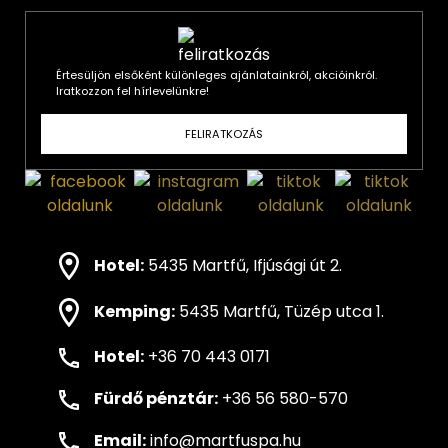
Értesüljön elsőként különleges ajánlatainkról, akcióinkról.
Iratkozzon fel hírlevelünkre!
FELIRATKOZÁS
Hotel:
5435 Martfű, Ifjúsági út 2.
Kemping:
5435 Martfű, Tüzép utca 1.
Hotel:
+36 70 443 0171
Fürdő pénztár:
+36 56 580-570
Email:
info@martfuspa.hu