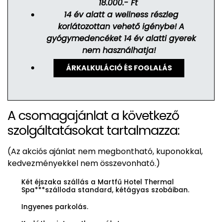
18.000.- Ft
14 év alatt a wellness részleg
korlátozottan vehető igénybe!
A
gyógymedencéket 14 év alatti gyerek
nem használhatja!
ÁRKALKULÁCIÓ ÉS FOGLALÁS
A csomagajánlat a következő
szolgáltatásokat tartalmazza:
(Az akciós ajánlat nem megbontható, kuponokkal,
kedvezményekkel nem összevonható.)
Két éjszaka szállás a Martfű Hotel Thermal
Spa***szálloda standard, kétágyas szobáiban.
Ingyenes parkolás.