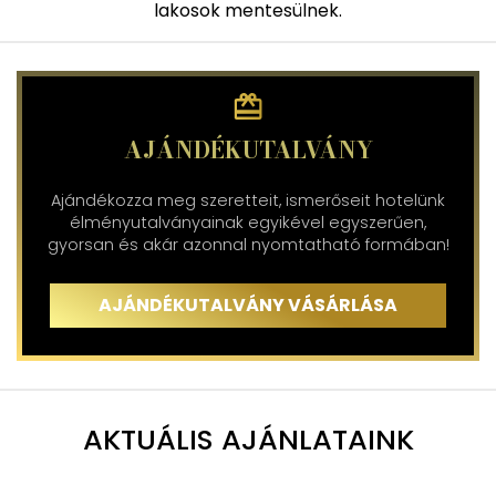
lakosok mentesülnek.
AJÁNDÉKUTALVÁNY
Ajándékozza meg szeretteit, ismerőseit hotelünk
élményutalványainak egyikével egyszerűen,
gyorsan és akár azonnal nyomtatható formában!
AJÁNDÉKUTALVÁNY VÁSÁRLÁSA
AKTUÁLIS AJÁNLATAINK