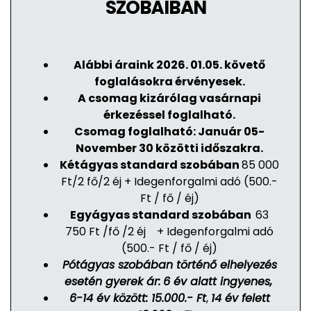
SZOBÁIBAN
Alábbi áraink 2026.
01.05. követő
foglalásokra érvényesek.
A csomag kizárólag vasárnapi
érkezéssel foglalható.
Csomag foglalható: Január 05-
November 30 közötti időszakra.
Kétágyas standard szobában
85 000
Ft/2 fő/2 éj + Idegenforgalmi adó (500.-
Ft / fő / éj)
Egyágyas standard szobában
63
750 Ft /fő /2 éj + Idegenforgalmi adó
(500.- Ft / fő / éj)
Pótágyas szobában történő elhelyezés
esetén gyerek ár:
6 év alatt ingyenes,
6-14 év között: 15.000.- Ft
,
14 év felett