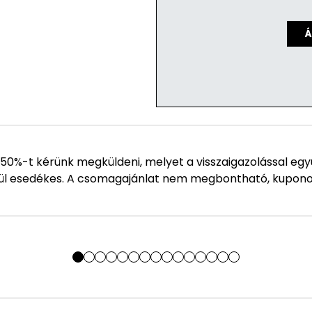
Á
50%-t kérünk megküldeni, melyet a visszaigazolással egy
elül esedékes. A csomagajánlat nem megbontható, kupon