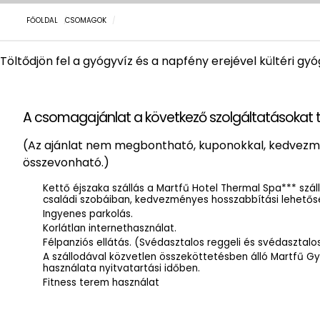
FŐOLDAL
CSOMAGOK
Töltődjön fel a gyógyvíz és a napfény erejével kültéri g
A csomagajánlat a következő szolgáltatásokat 
(Az ajánlat nem megbontható, kuponokkal, kedvez
összevonható.)
Kettő éjszaka szállás a Martfű Hotel Thermal Spa*** szá
családi szobáiban, kedvezményes hosszabbítási lehetős
Ingyenes parkolás.
Korlátlan internethasználat.
Félpanziós ellátás. (Svédasztalos reggeli és svédasztalo
A szállodával közvetlen összeköttetésben álló Martfű 
használata nyitvatartási időben.
Fitness terem használat