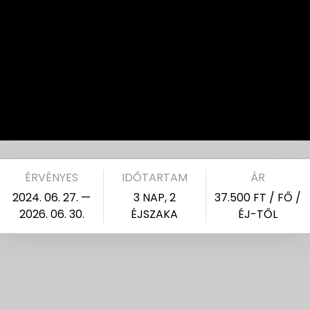
ÉRVÉNYES
IDŐTARTAM
ÁR
2024. 06. 27. —
3 NAP, 2
37.500 FT / FŐ /
2026. 06. 30.
ÉJSZAKA
ÉJ-TŐL