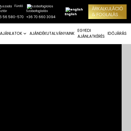
Fürdő
ÁRKALKULÁCIÓ
nztár
Szobafoglalás
& FOGLALÁS
English
6 56 580-570
+36 70 660 3094
EGYEDI
AJÁNLATOK
AJÁNDÉKUTALVÁNYAINK
IDŐJÁRÁS
AJÁNLATKÉRÉS