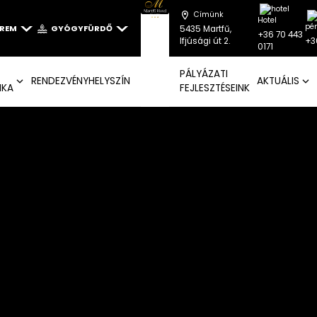
Címünk
Hotel
pé
EREM
GYÓGYFÜRDŐ
5435 Martfű,
+36 70 443
+3
Ifjúsági út 2.
0171
PÁLYÁZATI
RENDEZVÉNYHELYSZÍN
AKTUÁLIS
IKA
FEJLESZTÉSEINK