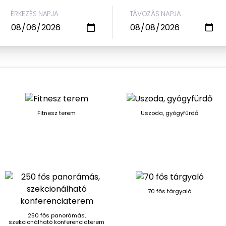
ÉRKEZÉS NAPJA
TÁVOZÁS NAPJA
Fitnesz terem
Uszoda, gyógyfürdő
70 fős tárgyaló
250 fős panorámás,
szekcionálható konferenciaterem