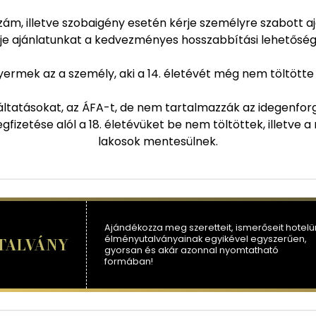
zám, illetve szobaigény esetén kérje személyre szabott a
je ajánlatunkat a kedvezményes hosszabbítási lehetőség
ermek az a személy, aki a 14. életévét még nem töltötte
tatásokat, az ÁFA-t, de nem tartalmazzák az idegenforgal
fizetése alól a 18. életévüket be nem töltöttek, illetve a
lakosok mentesülnek.
Ajándékozza meg szeretteit, ismerőseit hotelü
élményutalványainak egyikével egyszerűen,
TALVÁNY
gyorsan és akár azonnal nyomtatható
formában!