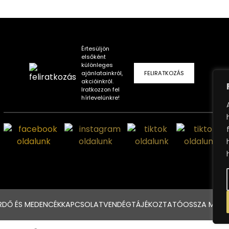
Értesüljön
elsőként
különleges
ajánlatainkról,
FELIRATKOZÁS
akcióinkról.
Iratkozzon fel
hírlevelünkre!
RDŐ ÉS MEDENCÉK
KAPCSOLAT
VENDÉGTÁJÉKOZTATÓ
OSSZA MEG 