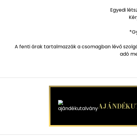
Egyedi léts
Kér
*Gy
A fenti árak tartalmazzák a csomagban lévő szolgál
adó meg
AJÁNDÉKU