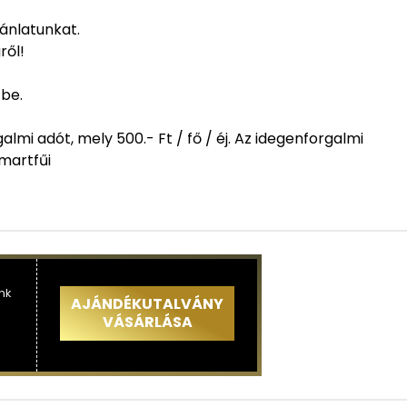
jánlatunkat.
ről!
 be.
mi adót, mely 500.- Ft / fő / éj. Az idegenforgalmi
 martfűi
nk
AJÁNDÉKUTALVÁNY
VÁSÁRLÁSA