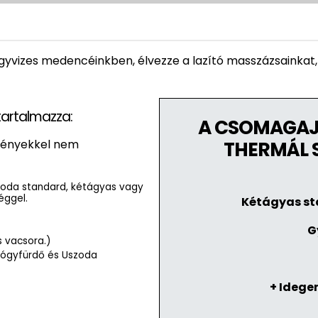
yógyvizes medencéinkben, élvezze a lazító masszázsainkat,
tartalmazza:
A CSOMAGAJ
ményekkel nem
THERMÁL 
lloda standard, kétágyas vagy
éggel.
Kétágyas sta
G
s vacsora.)
Gyógyfürdő és Uszoda
+ Idegen