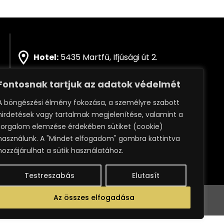
Hotel:
5435 Martfű, Ifjúsági út 2.
Kemping:
5435 Martfű, Tüzép utca 1.
Fontosnak tartjuk az adatok védelmét
Hotel:
+36 70 443 0171
A böngészési élmény fokozása, a személyre szabott
hirdetések vagy tartalmak megjelenítése, valamint a
Fürdő pénztár:
+36 56 580-570
forgalom elemzése érdekében sütiket (cookie)
használunk. A "Mindet elfogadom" gombra kattintva
Email:
info@martfuspa.hu
hozzájárulhat a sütik használatához.
Testreszabás
Elutasít
Az összes elfogadása
VÉLEMÉNYÉT
ADATKEZELÉSI SZABÁLYZAT