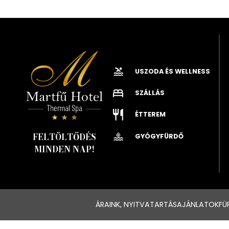
USZODA ÉS WELLNESS
SZÁLLÁS
ÉTTEREM
FELTÖLTŐDÉS
GYÓGYFÜRDŐ
MINDEN NAP!
ÁRAINK, NYITVATARTÁS
AJÁNLATOK
FÜ