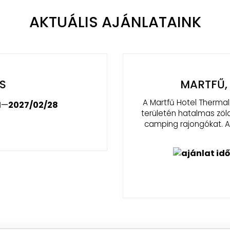
AKTUÁLIS AJÁNLATAINK
 BARÁTOK
NY
sza mellett elhelyezkedő
 szállásformával várja a
ző idilli környezetben a
1
—
2026/10/31