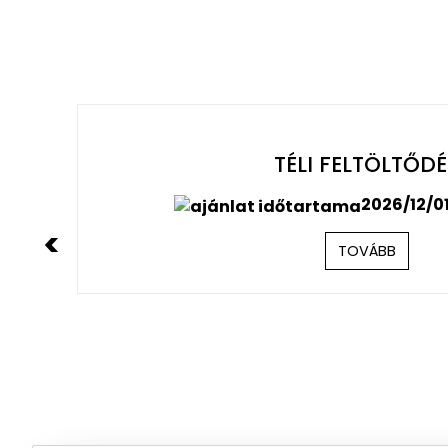
MARTFŰ, CAMPING, VÍZ,
A Martfű Hotel Thermal Spa, közvetlenül a Ti
területén hatalmas zöld parkkal és háromféle
<
camping rajongókat. A saját tóval is rendelke
különböző […]
2024/07/0
TOVÁBB