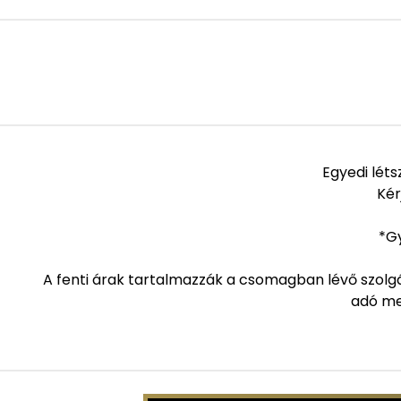
Egyedi léts
Kér
*Gy
A fenti árak tartalmazzák a csomagban lévő szolgál
adó meg