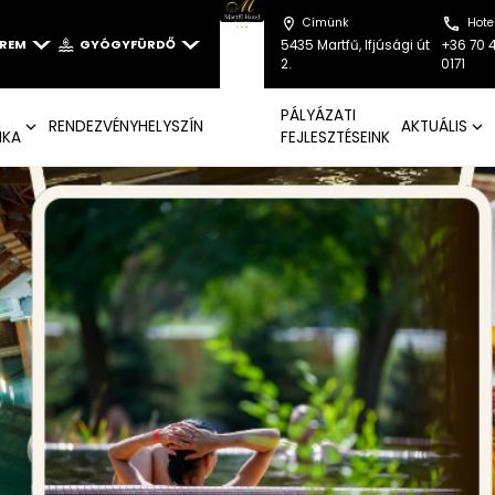
Címünk
Hote
EREM
GYÓGYFÜRDŐ
5435 Martfű, Ifjúsági út
+36 70 
2.
0171
PÁLYÁZATI
RENDEZVÉNYHELYSZÍN
AKTUÁLIS
IKA
FEJLESZTÉSEINK