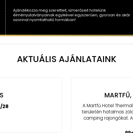
Ajándékozza meg szeretteit, ismerőseit hotelünk
élményutalványainak egyikével egyszerűen, gyorsan és akár
azonnal nyomtatható formában!
AKTUÁLIS AJÁNLATAINK
 BARÁTOK
sza mellett elhelyezkedő
 szállásformával várja a
ző idilli környezetben a