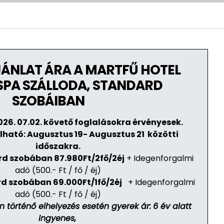
ÁNLAT ÁRA A MARTFŰ HOTEL
SPA SZÁLLODA, STANDARD
SZOBÁIBAN
026.
07.02. követő foglalásokra érvényesek.
ható: Augusztus 19- Augusztus 21 közötti
időszakra.
rd szobában
87.980Ft/2fő/2éj
+ Idegenforgalmi
adó (500.- Ft / fő / éj)
rd szobában
69.000Ft/1fő/2éj
+ Idegenforgalmi
adó (500.- Ft / fő / éj)
 történő elhelyezés esetén gyerek ár:
6 év alatt
ingyenes,