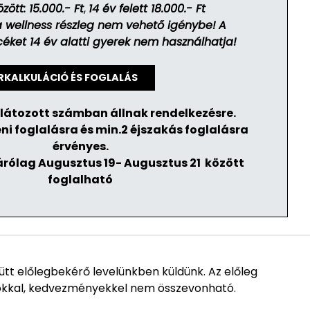
zött: 15.000.- Ft
,
14 év felett 18.000.- Ft
 a wellness részleg nem vehető igénybe!
A
et 14 év alatti gyerek nem használhatja!
RKALKULÁCIÓ ÉS FOGLALÁS
látozott számban állnak rendelkezésre.
ni foglalásra és min.2 éjszakás foglalásra
érvényes.
rólag Augusztus 19- Augusztus 21 között
foglalható
ütt előlegbekérő levelünkben küldünk. Az előleg
okkal, kedvezményekkel nem összevonható.