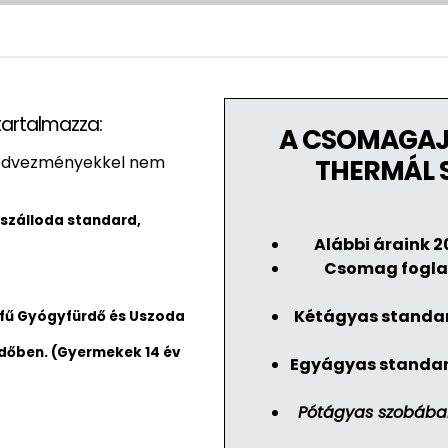
tartalmazza:
A CSOMAGAJ
 kedvezményekkel nem
THERMÁL 
 szálloda standard,
Alábbi áraink 2
Csomag foglal
Kétágyas standa
tfű Gyógyfürdő és Uszoda
időben. (Gyermekek 14 év
Egyágyas standa
Pótágyas szobában