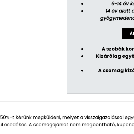
6-14 év kö
14 év alatt
gyógymedencék
Á
A szobák kor
Kizárólag egyé
A csomag kizá
50%-t kérünk megküldeni, melyet a visszaigazolással egy
elül esedékes. A csomagajánlat nem megbontható, kupon