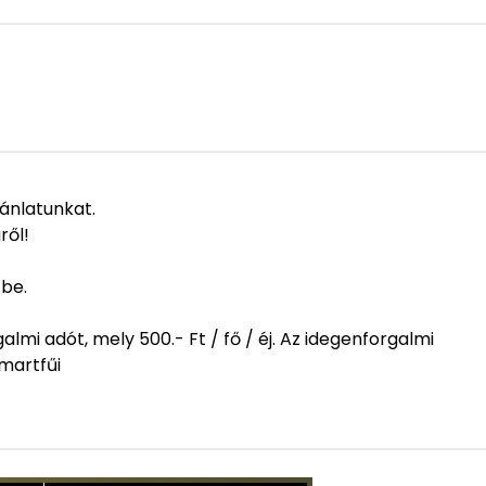
jánlatunkat.
ről!
 be.
mi adót, mely 500.- Ft / fő / éj. Az idegenforgalmi
 martfűi