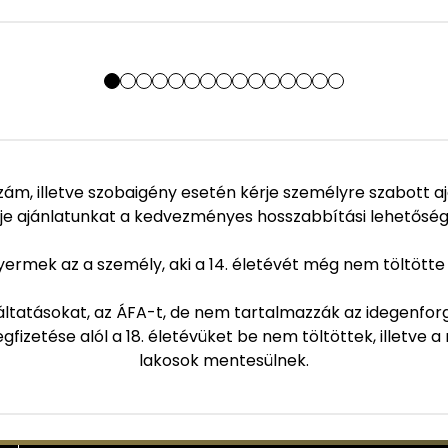
zám, illetve szobaigény esetén kérje személyre szabott a
je ajánlatunkat a kedvezményes hosszabbítási lehetőség
ermek az a személy, aki a 14. életévét még nem töltötte
tatásokat, az ÁFA-t, de nem tartalmazzák az idegenforgal
fizetése alól a 18. életévüket be nem töltöttek, illetve a
lakosok mentesülnek.