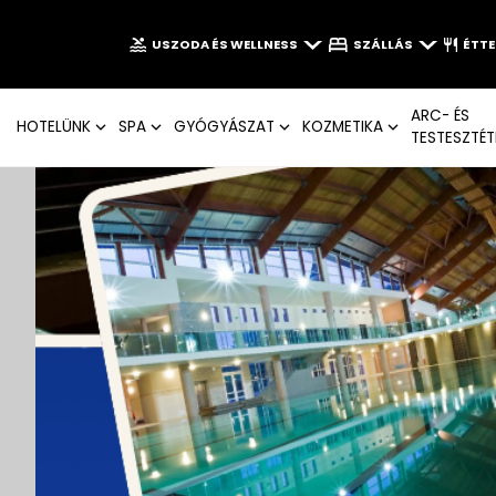
USZODA ÉS WELLNESS
SZÁLLÁS
ÉTT
ARC- ÉS
HOTELÜNK
SPA
GYÓGYÁSZAT
KOZMETIKA
TESTESZTÉT