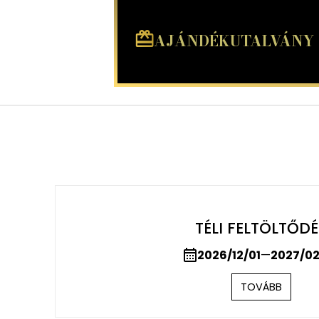
AJÁNDÉKUTALVÁNY
MARTFŰ, CAMPING, VÍZ,
A Martfű Hotel Thermal Spa, közvetlenül a Ti
területén hatalmas zöld parkkal és háromféle
camping rajongókat. A saját tóval is rendelke
különböző […]