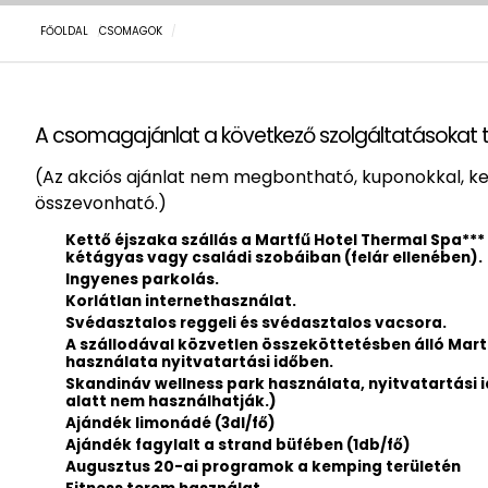
FŐOLDAL
CSOMAGOK
A csomagajánlat a következő szolgáltatásokat 
(Az akciós ajánlat nem megbontható, kuponokkal,
összevonható.)
Kettő éjszaka szállás a Martfű Hotel Thermal Spa***
kétágyas vagy családi szobáiban (felár ellenében).
Ingyenes parkolás.
Korlátlan internethasználat.
Svédasztalos reggeli és svédasztalos vacsora.
A szállodával közvetlen összeköttetésben álló Mar
használata nyitvatartási időben.
Skandináv wellness park használata, nyitvatartási 
alatt nem használhatják.)
Ajándék limonádé (3dl/fő)
Ajándék fagylalt a strand büfében (1db/fő)
Augusztus 20-ai programok a kemping területén