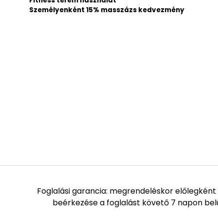
Fitness terem használat
Személyenként 15% masszázs kedvezmény
Foglalási garancia: megrendeléskor előlegként 
beérkezése a foglalást követő 7 napon b