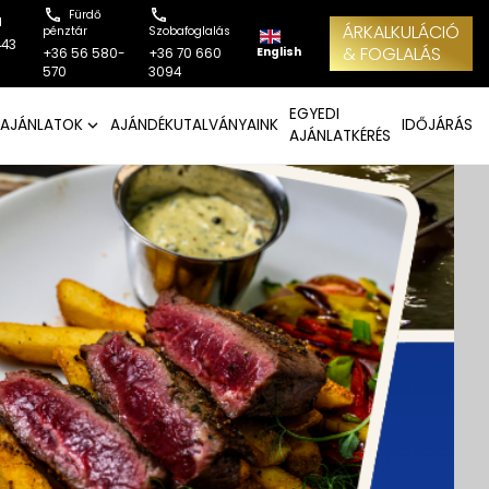
Fürdő
l
ÁRKALKULÁCIÓ
pénztár
Szobafoglalás
443
& FOGLALÁS
English
+36 56 580-
+36 70 660
570
3094
EGYEDI
AJÁNLATOK
AJÁNDÉKUTALVÁNYAINK
IDŐJÁRÁS
AJÁNLATKÉRÉS