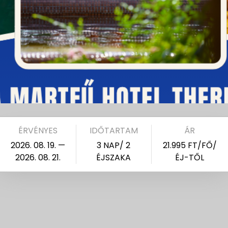
ÉRVÉNYES
IDŐTARTAM
ÁR
2026. 08. 19. —
3 NAP/ 2
21.995 FT/FŐ/
2026. 08. 21.
ÉJSZAKA
ÉJ-TŐL