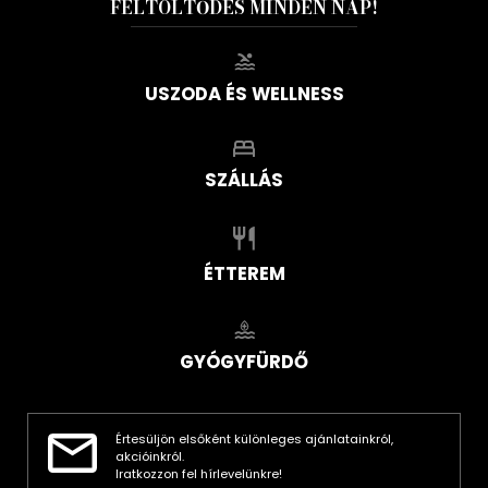
FELTÖLTŐDÉS MINDEN NAP!
USZODA ÉS WELLNESS
SZÁLLÁS
ÉTTEREM
GYÓGYFÜRDŐ
Értesüljön elsőként különleges ajánlatainkról,
akcióinkról.
Iratkozzon fel hírlevelünkre!