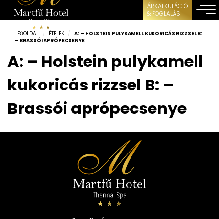
ÁRKALKULÁCIÓ
& FOGLALÁS
FŐOLDAL
/
ÉTELEK
/
A: – HOLSTEIN PULYKAMELL KUKORICÁS RIZZSEL B:
– BRASSÓI APRÓPECSENYE
A: – Holstein pulykamell
kukoricás rizzsel B: –
Brassói aprópecsenye