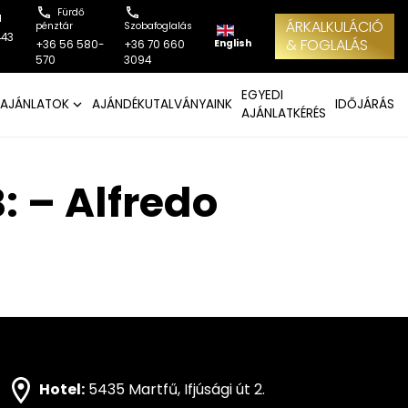
Fürdő
l
ÁRKALKULÁCIÓ
pénztár
Szobafoglalás
443
& FOGLALÁS
English
+36 56 580-
+36 70 660
570
3094
EGYEDI
AJÁNLATOK
AJÁNDÉKUTALVÁNYAINK
IDŐJÁRÁS
AJÁNLATKÉRÉS
: – Alfredo
Hotel:
5435 Martfű, Ifjúsági út 2.