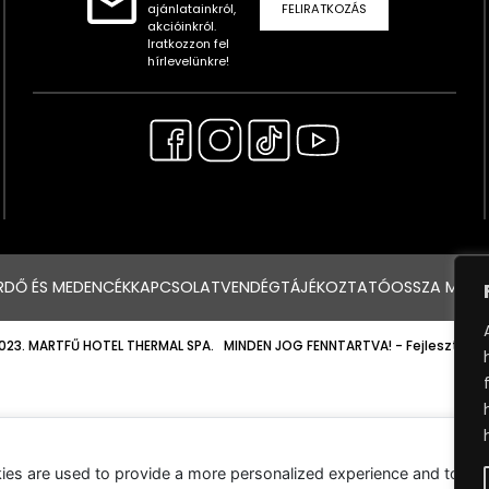
ajánlatainkról,
FELIRATKOZÁS
akcióinkról.
Iratkozzon fel
hírlevelünkre!
RDŐ ÉS MEDENCÉK
KAPCSOLAT
VENDÉGTÁJÉKOZTATÓ
OSSZA MEG 
023. MARTFŰ HOTEL THERMAL SPA. MINDEN JOG FENNTARTVA!
- Fejlesztette
ies are used to provide a more personalized experience and to tr