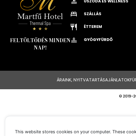
USZODA ÉS WELLNESS
SZÁLLÁS
ÉTTEREM
FELTÖLTŐDÉS MINDEN
GYÓGYFÜRDŐ
NAP!
ÁRAINK, NYITVATARTÁS
AJÁNLATOK
FÜ
© 2019-2
This website stores cookies on your computer. These cook