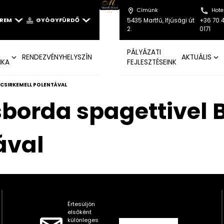
Címünk
Hote
EREM
GYÓGYFÜRDŐ
5435 Martfű, Ifjúsági út
+36 70 
2.
0171
PÁLYÁZATI
RENDEZVÉNYHELYSZÍN
AKTUÁLIS
IKA
FEJLESZTÉSEINK
O CSIRKEMELL POLENTÁVAL
sborda spagettivel B
ával
Értesüljön
elsőként
különleges