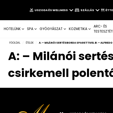
USZODA ÉS WELLNESS
SZÁLLÁS
ÉTT
ARC- ÉS
HOTELÜNK
SPA
GYÓGYÁSZAT
KOZMETIKA
TESTESZTÉT
FŐOLDAL
/
ÉTELEK
/
A: – MILÁNÓI SERTÉSBORDA SPAGETTIVEL B: – ALFRED
A: – Milánói serté
csirkemell polent