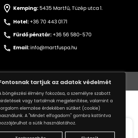
Kemping:
5435 Martfű, Tüzép utca 1.
Hotel:
+36 70 443 0171
Fürdő pénztár:
+36 56 580-570
Email:
info@martfuspa.hu
VÉLEMÉNYÉT
ADATKEZELÉSI SZABÁLYZAT
Fontosnak tartjuk az adatok védelmét
A böngészési élmény fokozása, a személyre szabott
:
WEBPRO
hirdetések vagy tartalmak megjelenítése, valamint a
forgalom elemzése érdekében sütiket (cookie)
használunk. A "Mindet elfogadom" gombra kattintva
hozzájárulhat a sütik használatához.
ack your whereabouts around