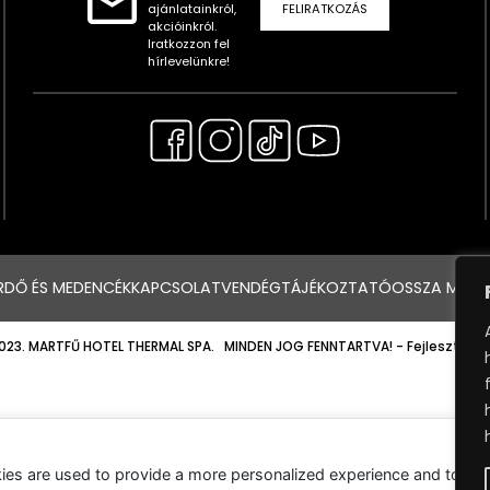
ajánlatainkról,
FELIRATKOZÁS
akcióinkról.
Iratkozzon fel
hírlevelünkre!
RDŐ ÉS MEDENCÉK
KAPCSOLAT
VENDÉGTÁJÉKOZTATÓ
OSSZA MEG 
023. MARTFŰ HOTEL THERMAL SPA. MINDEN JOG FENNTARTVA!
- Fejlesztette
ies are used to provide a more personalized experience and to tr