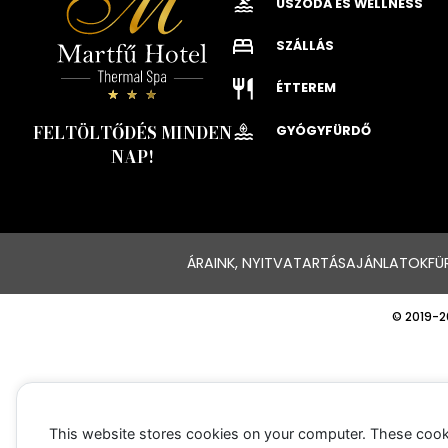
USZODA ÉS WELLNESS
SZÁLLÁS
ÉTTEREM
FELTÖLTŐDÉS MINDEN
GYÓGYFÜRDŐ
NAP!
ÁRAINK, NYITVATARTÁS
AJÁNLATOK
FÜ
© 2019-2
This website stores cookies on your computer. These cook