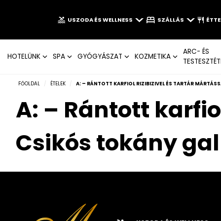
USZODA ÉS WELLNESS
SZÁLLÁS
ÉTT
ARC- ÉS
HOTELÜNK
SPA
GYÓGYÁSZAT
KOZMETIKA
TESTESZTÉT
FŐOLDAL
/
ÉTELEK
/
A: – RÁNTOTT KARFIOL RIZIBIZIVEL ÉS TARTÁR MÁRTÁS
A: – Rántott karfio
Csikós tokány ga