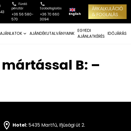
Fürdő
l
ÁRKALKULÁCIÓ
pénztár
Szobafoglalás
443
& FOGLALÁS
English
+36 56 580-
+36 70 660
570
3094
EGYEDI
AJÁNLATOK
AJÁNDÉKUTALVÁNYAINK
IDŐJÁRÁS
AJÁNLATKÉRÉS
ár mártással B: –
Hotel:
5435 Martfű, Ifjúsági út 2.