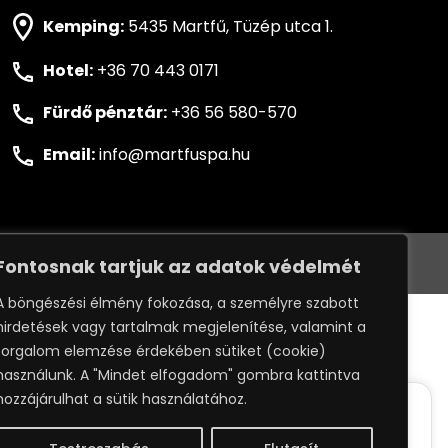
Kemping:
5435 Martfű, Tüzép utca 1.
Hotel:
+36 70 443 0171
Fürdő pénztár:
+36 56 580-570
Email:
info@martfuspa.hu
VÉLEMÉNYÉT
ADATKEZELÉSI SZABÁLYZAT
Fontosnak tartjuk az adatok védelmét
A böngészési élmény fokozása, a személyre szabott
:
WEBPRO
hirdetések vagy tartalmak megjelenítése, valamint a
forgalom elemzése érdekében sütiket (cookie)
használunk. A "Mindet elfogadom" gombra kattintva
hozzájárulhat a sütik használatához.
ack your whereabouts around