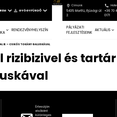
Címünk
Hote
EREM
GYÓGYFÜRDŐ
5435 Martfű, Ifjúsági út
+36 70 
2.
0171
PÁLYÁZATI
RENDEZVÉNYHELYSZÍN
AKTUÁLIS
IKA
FEJLESZTÉSEINK
SAL B: – CSIKÓS TOKÁNY GALUSKÁVAL
l rizibizivel és tart
luskával
Értesüljön
elsőként
különleges