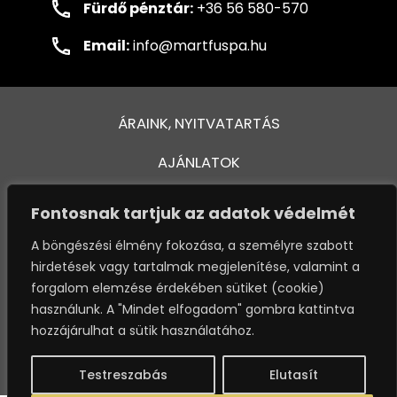
Fürdő pénztár:
+36 56 580-570
Email:
info@martfuspa.hu
ÁRAINK, NYITVATARTÁS
AJÁNLATOK
FÜRDŐ ÉS MEDENCÉK
Fontosnak tartjuk az adatok védelmét
KAPCSOLAT
A böngészési élmény fokozása, a személyre szabott
This website stores cookies on your computer. These cookies are
hirdetések vagy tartalmak megjelenítése, valamint a
VENDÉGTÁJÉKOZTATÓ
used to provide a more personalized experience and to track your
forgalom elemzése érdekében sütiket (cookie)
whereabouts around our website in compliance with the European
használunk. A "Mindet elfogadom" gombra kattintva
General Data Protection Regulation. If you decide to to opt-out of
OSSZA MEG VÉLEMÉNYÉT
any future tracking, a cookie will be setup in your browser to
hozzájárulhat a sütik használatához.
remember this choice for one year.
ADATKEZELÉSI SZABÁLYZAT
Testreszabás
Elutasít
Accept or Deny