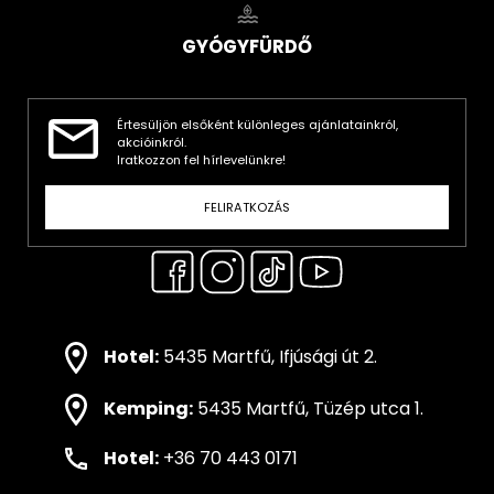
GYÓGYFÜRDŐ
Értesüljön elsőként különleges ajánlatainkról,
akcióinkról.
Iratkozzon fel hírlevelünkre!
FELIRATKOZÁS
Hotel:
5435 Martfű, Ifjúsági út 2.
Kemping:
5435 Martfű, Tüzép utca 1.
Hotel:
+36 70 443 0171