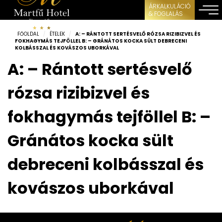
ÁRKALKULÁCIÓ
& FOGLALÁS
FŐOLDAL
/
ÉTELEK
/
A: – RÁNTOTT SERTÉSVELŐ RÓZSA RIZIBIZVEL ÉS
FOKHAGYMÁS TEJFÖLLEL B: – GRÁNÁTOS KOCKA SÜLT DEBRECENI
KOLBÁSSZAL ÉS KOVÁSZOS UBORKÁVAL
A: – Rántott sertésvelő
rózsa rizibizvel és
fokhagymás tejföllel B: –
Gránátos kocka sült
debreceni kolbásszal és
kovászos uborkával