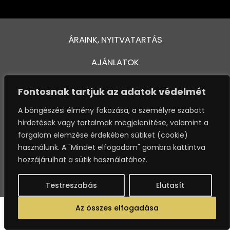
ÁRAINK, NYITVATARTÁS
AJÁNLATOK
FÜRDŐ ÉS MEDENCÉK
Fontosnak tartjuk az adatok védelmét
KAPCSOLAT
A böngészési élmény fokozása, a személyre szabott
This website stores cookies on your computer. These cookies are
hirdetések vagy tartalmak megjelenítése, valamint a
VENDÉGTÁJÉKOZTATÓ
used to provide a more personalized experience and to track your
forgalom elemzése érdekében sütiket (cookie)
whereabouts around our website in compliance with the European
használunk. A "Mindet elfogadom" gombra kattintva
General Data Protection Regulation. If you decide to to opt-out of
OSSZA MEG VÉLEMÉNYÉT
any future tracking, a cookie will be setup in your browser to
hozzájárulhat a sütik használatához.
remember this choice for one year.
ADATKEZELÉSI SZABÁLYZAT
Testreszabás
Elutasít
Accept or Deny
Az összes elfogadása
© 2019-2023. MARTFŰ HOTEL THERMAL SPA. MINDEN JOG FENNTARTVA!
Decline
Accept
- Fejlesztette:
WEBPRO