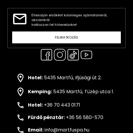
Értesüljön elsőként különleges ajánlatainkról,
akcióinkról.
Iratkozzon fel hírlevelünkre!
FELIRATKOZÁS
Hotel:
5435 Martfű, Ifjúsági út 2.
Kemping:
5435 Martfű, Tüzép utca 1.
Hotel:
+36 70 443 0171
Fürdő pénztár:
+36 56 580-570
Email:
info@martfuspa.hu