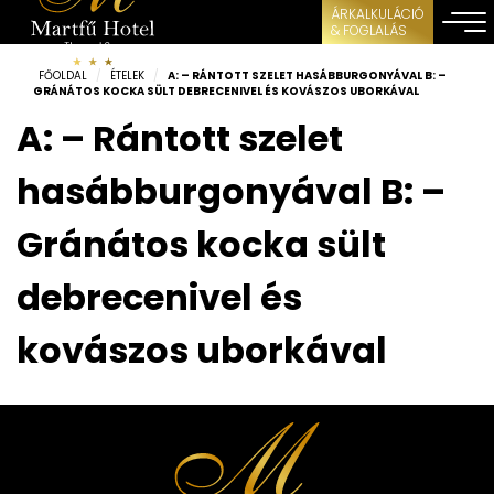
ÁRKALKULÁCIÓ
& FOGLALÁS
FŐOLDAL
/
ÉTELEK
/
A: – RÁNTOTT SZELET HASÁBBURGONYÁVAL B: –
GRÁNÁTOS KOCKA SÜLT DEBRECENIVEL ÉS KOVÁSZOS UBORKÁVAL
A: – Rántott szelet
hasábburgonyával B: –
Gránátos kocka sült
debrecenivel és
kovászos uborkával