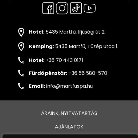
Hotel:
5435 Martfű, Ifjúsági út 2.
Kemping:
5435 Martfű, Tüzép utca 1.
Hotel:
+36 70 443 0171
Fürdő pénztár:
+36 56 580-570
Email:
info@martfuspa.hu
ÁRAINK, NYITVATARTÁS
AJÁNLATOK