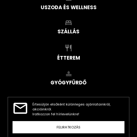
USZODA ÉS WELLNESS
SZÁLLÁS
ÉTTEREM
GYÓGYFÜRDŐ
Értesüljön elsőként különleges ajánlatainkról,
akcióinkról.
Iratkozzon fel hírlevelünkre!
FELIRATKOZÁS