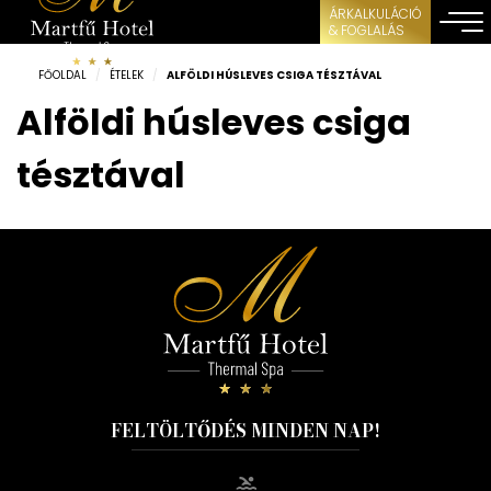
ÁRKALKULÁCIÓ
& FOGLALÁS
FŐOLDAL
/
ÉTELEK
/
ALFÖLDI HÚSLEVES CSIGA TÉSZTÁVAL
Alföldi húsleves csiga
tésztával
FELTÖLTŐDÉS MINDEN NAP!