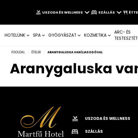
USZODA ÉS WELLNESS
SZÁLLÁS
ÉTT
ARC- ÉS
HOTELÜNK
SPA
GYÓGYÁSZAT
KOZMETIKA
TESTESZTÉT
FŐOLDAL
/
ÉTELEK
/
ARANYGALUSKA VANÍLIASODÓVAL
Aranygaluska van
USZODA ÉS WELLNESS
SZÁLLÁS