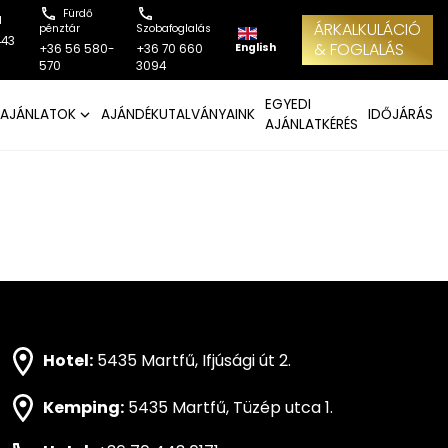
Fürdő
l
ÁRKALKULÁCIÓ
pénztár
Szobafoglalás
443
& FOGLALÁS
English
+36 56 580-
+36 70 660
570
3094
EGYEDI
AJÁNLATOK
AJÁNDÉKUTALVÁNYAINK
IDŐJÁRÁS
AJÁNLATKÉRÉS
Hotel:
5435 Martfű, Ifjúsági út 2.
Kemping:
5435 Martfű, Tüzép utca 1.