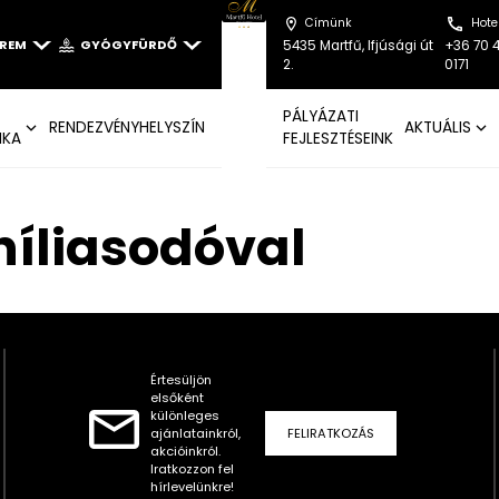
Címünk
Hote
EREM
GYÓGYFÜRDŐ
5435 Martfű, Ifjúsági út
+36 70 
2.
0171
PÁLYÁZATI
RENDEZVÉNYHELYSZÍN
AKTUÁLIS
IKA
FEJLESZTÉSEINK
íliasodóval
Értesüljön
elsőként
különleges
ajánlatainkról,
FELIRATKOZÁS
akcióinkról.
Iratkozzon fel
hírlevelünkre!