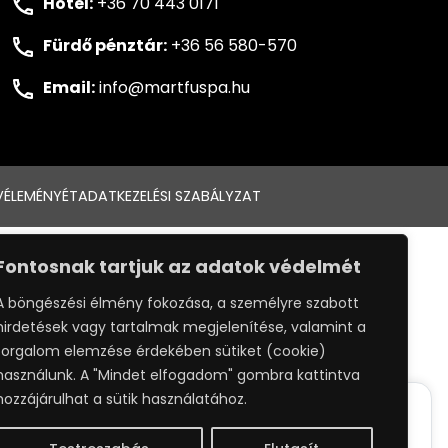
Hotel:
+36 70 443 0171
Fürdő pénztár:
+36 56 580-570
Email:
info@martfuspa.hu
VÉLEMÉNYÉT
ADATKEZELÉSI SZABÁLYZAT
:
WEBPRO
Fontosnak tartjuk az adatok védelmét
A böngészési élmény fokozása, a személyre szabott
hirdetések vagy tartalmak megjelenítése, valamint a
forgalom elemzése érdekében sütiket (cookie)
használunk. A "Mindet elfogadom" gombra kattintva
hozzájárulhat a sütik használatához.
ack your whereabouts around