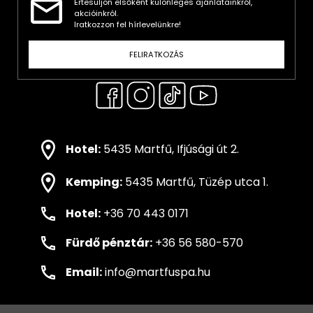
Értesüljön elsőként különleges ajánlatainkról,
akcióinkról.
Iratkozzon fel hírlevelünkre!
FELIRATKOZÁS
Hotel:
5435 Martfű, Ifjúsági út 2.
Kemping:
5435 Martfű, Tüzép utca 1.
Hotel:
+36 70 443 0171
Fürdő pénztár:
+36 56 580-570
Email:
info@martfuspa.hu