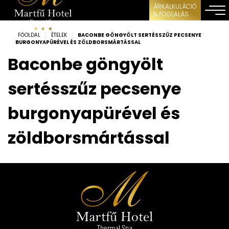
ÁRKALKULÁCIÓ
& FOGLALÁS
FŐOLDAL
/
ÉTELEK
/
BACONBE GÖNGYÖLT SERTÉSSZŰZ PECSENYE
BURGONYAPÜRÉVEL ÉS ZÖLDBORSMÁRTÁSSAL
Baconbe göngyölt
sertésszűz pecsenye
burgonyapürével és
zöldborsmártással