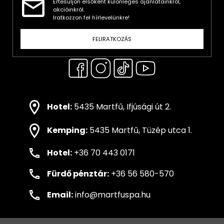
Értesüljön elsőként különleges ajánlatainkról,
akcióinkról.
Iratkozzon fel hírlevelünkre!
FELIRATKOZÁS
Hotel:
5435 Martfű, Ifjúsági út 2.
Kemping:
5435 Martfű, Tüzép utca 1.
Hotel:
+36 70 443 0171
Fürdő pénztár:
+36 56 580-570
Email:
info@martfuspa.hu