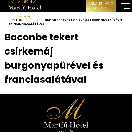
ÁRKALKULÁCIÓ
& FOGLALÁS
FŐOLDAL
/
ÉTELEK
/
BACONBE TEKERT CSIRKEMÁJ BURGONYAPÜRÉVEL
ÉS FRANCIASALÁTÁVAL
Baconbe tekert
csirkemáj
burgonyapürével és
franciasalátával