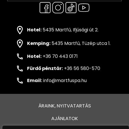
Hotel:
5435 Martfű, Ifjúsági út 2.
Kemping:
5435 Martfű, Tüzép utca 1.
Hotel:
+36 70 443 0171
Fürdő pénztár:
+36 56 580-570
Email:
info@martfuspa.hu
ÁRAINK, NYITVATARTÁS
AJÁNLATOK