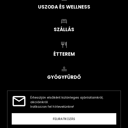
USZODA ÉS WELLNESS
SZÁLLÁS
ÉTTEREM
GYÓGYFÜRDŐ
Értesüljön elsőként különleges ajánlatainkról,
akcióinkról.
Iratkozzon fel hírlevelünkre!
FELIRATKOZÁS