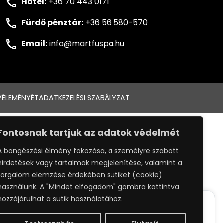
Hotel:
+36 70 443 0171
Fürdő pénztár:
+36 56 580-570
Email:
info@martfuspa.hu
VÉLEMÉNYÉT
ADATKEZELÉSI SZABÁLYZAT
:
WEBPRO
Fontosnak tartjuk az adatok védelmét
A böngészési élmény fokozása, a személyre szabott
hirdetések vagy tartalmak megjelenítése, valamint a
forgalom elemzése érdekében sütiket (cookie)
használunk. A "Mindet elfogadom" gombra kattintva
hozzájárulhat a sütik használatához.
ack your whereabouts around