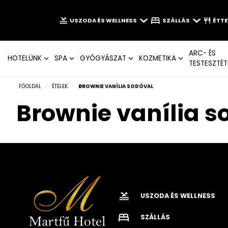
USZODA ÉS WELLNESS
SZÁLLÁS
ÉTT
ARC- ÉS
HOTELÜNK
SPA
GYÓGYÁSZAT
KOZMETIKA
TESTESZTÉT
FŐOLDAL
/
ÉTELEK
/
BROWNIE VANÍLIA SODÓVAL
Brownie vanília s
USZODA ÉS WELLNESS
SZÁLLÁS