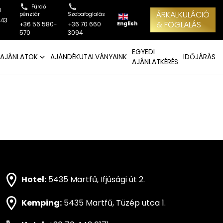
Fürdő
l
ÁRKALKULÁCIÓ
pénztár
Szobafoglalás
443
& FOGLALÁS
English
+36 56 580-
+36 70 660
570
3094
EGYEDI
AJÁNLATOK
AJÁNDÉKUTALVÁNYAINK
IDŐJÁRÁS
AJÁNLATKÉRÉS
Hotel:
5435 Martfű, Ifjúsági út 2.
Kemping:
5435 Martfű, Tüzép utca 1.