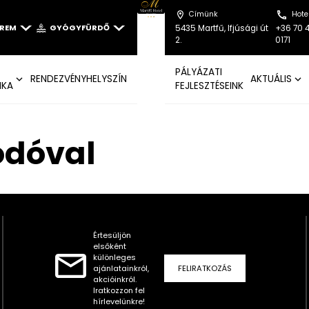
Címünk
Hote
EREM
GYÓGYFÜRDŐ
5435 Martfű, Ifjúsági út
+36 70 
2.
0171
PÁLYÁZATI
RENDEZVÉNYHELYSZÍN
AKTUÁLIS
IKA
FEJLESZTÉSEINK
odóval
Értesüljön
elsőként
különleges
ajánlatainkról,
FELIRATKOZÁS
akcióinkról.
Iratkozzon fel
hírlevelünkre!