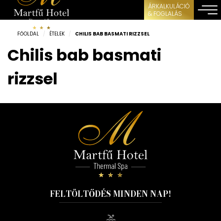
ÁRKALKULÁCIÓ
& FOGLALÁS
FŐOLDAL
/
ÉTELEK
/
CHILIS BAB BASMATI RIZZSEL
Chilis bab basmati
rizzsel
FELTÖLTŐDÉS MINDEN NAP!