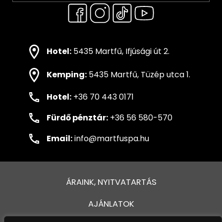
Hotel:
5435 Martfű, Ifjúsági út 2.
Kemping:
5435 Martfű, Tüzép utca 1.
Hotel:
+36 70 443 0171
Fürdő pénztár:
+36 56 580-570
Email:
info@martfuspa.hu
ÁRAINK, NYITVATARTÁS
AJÁNLATOK