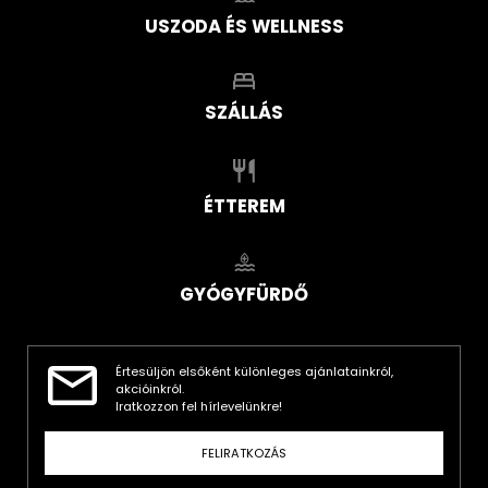
USZODA ÉS WELLNESS
SZÁLLÁS
ÉTTEREM
GYÓGYFÜRDŐ
Értesüljön elsőként különleges ajánlatainkról,
akcióinkról.
Iratkozzon fel hírlevelünkre!
FELIRATKOZÁS