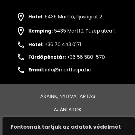
Hotel:
5435 Martfű, Ifjúsági út 2.
Kemping:
5435 Martfű, Tüzép utca 1.
Hotel:
+36 70 443 0171
Fürdő pénztár:
+36 56 580-570
Email:
info@martfuspa.hu
ÁRAINK, NYITVATARTÁS
AJÁNLATOK
FÜRDŐ ÉS MEDENCÉK
Fontosnak tartjuk az adatok védelmét