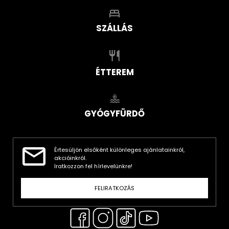
SZÁLLÁS
ÉTTEREM
GYÓGYFÜRDŐ
Értesüljön elsőként különleges ajánlatainkról,
akcióinkról.
Iratkozzon fel hírlevelünkre!
FELIRATKOZÁS