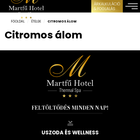
ÁRKALKULÁCIÓ
& FOGLALÁS
FŐOLDAL
/
ÉTELEK
/
CITROMOS ÁLOM
Citromos álom
FELTÖLTŐDÉS MINDEN NAP!
USZODA ÉS WELLNESS