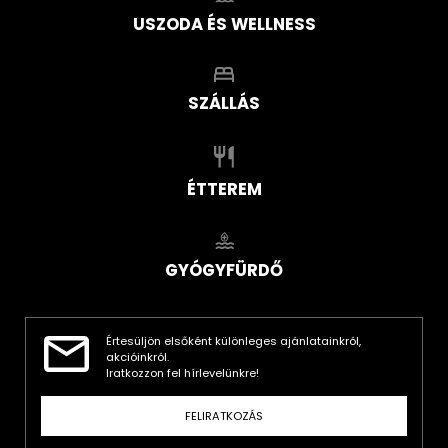
USZODA ÉS WELLNESS
SZÁLLÁS
ÉTTEREM
GYÓGYFÜRDŐ
Értesüljön elsőként különleges ajánlatainkról,
akcióinkról.
Iratkozzon fel hírlevelünkre!
FELIRATKOZÁS