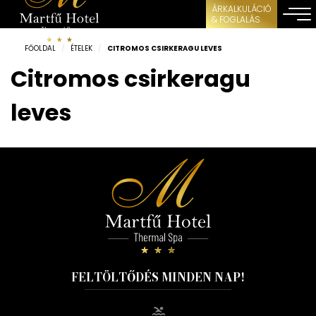
ÁRKALKULÁCIÓ
& FOGLALÁS
FŐOLDAL
/
ÉTELEK
/
CITROMOS CSIRKERAGU LEVES
Citromos csirkeragu
leves
FELTÖLTŐDÉS MINDEN NAP!