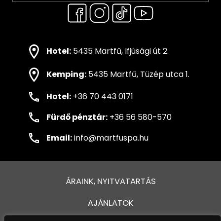
Hotel:
5435 Martfű, Ifjúsági út 2.
Kemping:
5435 Martfű, Tüzép utca 1.
Hotel:
+36 70 443 0171
Fürdő pénztár:
+36 56 580-570
Email:
info@martfuspa.hu
ÁRAINK, NYITVATARTÁS
AJÁNLATOK