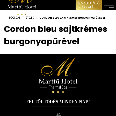
ÁRKALKULÁCIÓ
& FOGLALÁS
FŐOLDAL
/
ÉTELEK
/
CORDON BLEU SAJTKRÉMES BURGONYAPÜRÉVEL
Cordon bleu sajtkrémes
burgonyapürével
FELTÖLTŐDÉS MINDEN NAP!