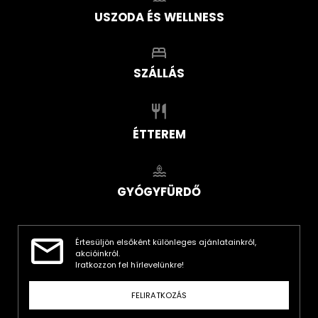
USZODA ÉS WELLNESS
SZÁLLÁS
ÉTTEREM
GYÓGYFÜRDŐ
Értesüljön elsőként különleges ajánlatainkról,
akcióinkról.
Iratkozzon fel hírlevelünkre!
FELIRATKOZÁS