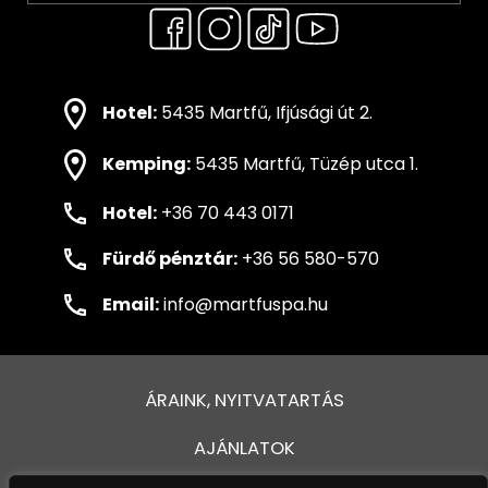
Hotel:
5435 Martfű, Ifjúsági út 2.
Kemping:
5435 Martfű, Tüzép utca 1.
Hotel:
+36 70 443 0171
Fürdő pénztár:
+36 56 580-570
Email:
info@martfuspa.hu
ÁRAINK, NYITVATARTÁS
AJÁNLATOK