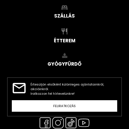
SZÁLLÁS
ÉTTEREM
GYÓGYFÜRDŐ
Értesüljön elsőként különleges ajánlatainkról,
akcióinkról.
Iratkozzon fel hírlevelünkre!
FELIRATKOZÁS