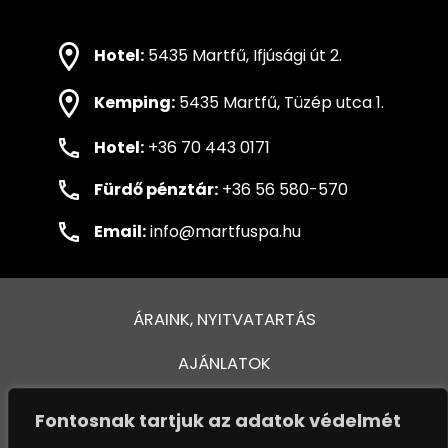
Hotel:
5435 Martfű, Ifjúsági út 2.
Kemping:
5435 Martfű, Tüzép utca 1.
Hotel:
+36 70 443 0171
Fürdő pénztár:
+36 56 580-570
Email:
info@martfuspa.hu
ÁRAINK, NYITVATARTÁS
AJÁNLATOK
FÜRDŐ ÉS MEDENCÉK
Fontosnak tartjuk az adatok védelmét