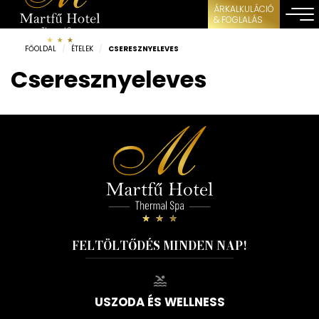
ÁRKALKULÁCIÓ
& FOGLALÁS
FŐOLDAL
/
ÉTELEK
/
CSERESZNYELEVES
Cseresznyeleves
FELTÖLTŐDÉS MINDEN NAP!
USZODA ÉS WELLNESS