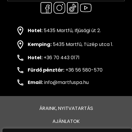
Hotel:
5435 Martfű, Ifjúsági út 2.
Kemping:
5435 Martfű, Tüzép utca 1.
Hotel:
+36 70 443 0171
Fürdő pénztár:
+36 56 580-570
Email:
info@martfuspa.hu
ÁRAINK, NYITVATARTÁS
AJÁNLATOK