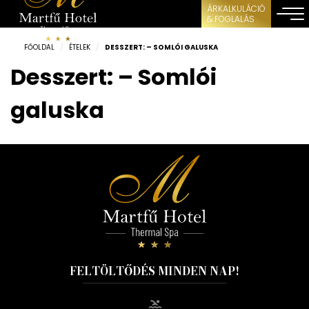
ÁRKALKULÁCIÓ
& FOGLALÁS
FŐOLDAL
/
ÉTELEK
/
DESSZERT: – SOMLÓI GALUSKA
Desszert: – Somlói
galuska
FELTÖLTŐDÉS MINDEN NAP!