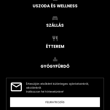
USZODA ÉS WELLNESS
SZÁLLÁS
ÉTTEREM
GYÓGYFÜRDŐ
Értesüljön elsőként különleges ajánlatainkról,
akcióinkról.
Iratkozzon fel hírlevelünkre!
FELIRATKOZÁS