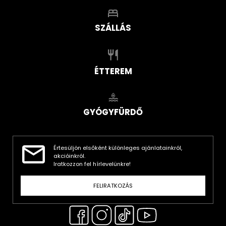
SZÁLLÁS
ÉTTEREM
GYÓGYFÜRDŐ
Értesüljön elsőként különleges ajánlatainkról,
akcióinkról.
Iratkozzon fel hírlevelünkre!
FELIRATKOZÁS