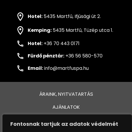
Hotel:
5435 Martfű, Ifjúsági út 2.
Kemping:
5435 Martfű, Tüzép utca 1.
Hotel:
+36 70 443 0171
Fürdő pénztár:
+36 56 580-570
Email:
info@martfuspa.hu
ÁRAINK, NYITVATARTÁS
AJÁNLATOK
FÜRDŐ ÉS MEDENCÉK
Fontosnak tartjuk az adatok védelmét