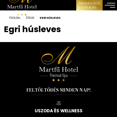
ÁRKALKULÁCIÓ
& FOGLALÁS
FŐOLDAL
/
ÉTELEK
/
EGRI HÚSLEVES
Egri húsleves
FELTÖLTŐDÉS MINDEN NAP!
USZODA ÉS WELLNESS