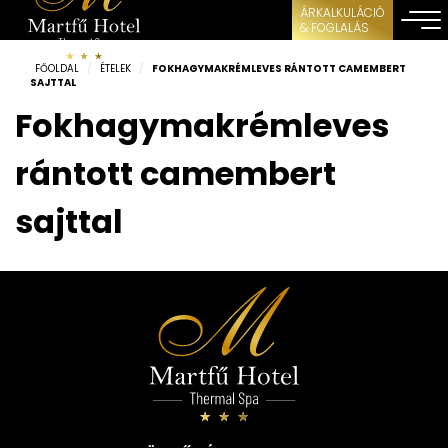
ÁRKALKULÁCIÓ
& FOGLALÁS
FŐOLDAL
/
ÉTELEK
/
FOKHAGYMAKRÉMLEVES RÁNTOTT CAMEMBERT
SAJTTAL
Fokhagymakrémleves
rántott camembert
sajttal