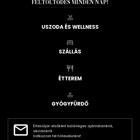
FELTÖLTŐDÉS MINDEN NAP!
USZODA ÉS WELLNESS
SZÁLLÁS
ÉTTEREM
GYÓGYFÜRDŐ
Értesüljön elsőként különleges ajánlatainkról,
akcióinkról.
Iratkozzon fel hírlevelünkre!