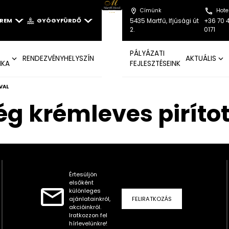
Címünk
Hote
EREM
GYÓGYFÜRDŐ
5435 Martfű, Ifjúsági út
+36 70 
2.
0171
PÁLYÁZATI
RENDEZVÉNYHELYSZÍN
AKTUÁLIS
IKA
FEJLESZTÉSEINK
VAL
ség krémleves pirít
Értesüljön
elsőként
különleges
ajánlatainkról,
FELIRATKOZÁS
akcióinkról.
Iratkozzon fel
hírlevelünkre!