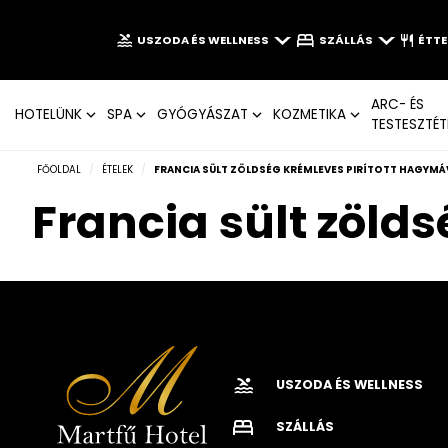
USZODA ÉS WELLNESS
SZÁLLÁS
ÉTT
ARC- ÉS
HOTELÜNK
SPA
GYÓGYÁSZAT
KOZMETIKA
TESTESZTÉT
FŐOLDAL
/
ÉTELEK
/
FRANCIA SÜLT ZÖLDSÉG KRÉMLEVES PIRÍTOTT HAGYMÁ
Francia sült zöld
USZODA ÉS WELLNESS
SZÁLLÁS