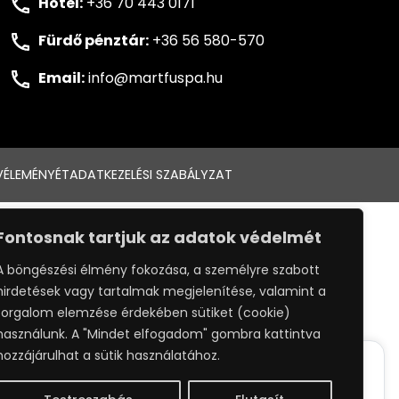
Hotel:
+36 70 443 0171
Fürdő pénztár:
+36 56 580-570
Email:
info@martfuspa.hu
VÉLEMÉNYÉT
ADATKEZELÉSI SZABÁLYZAT
:
WEBPRO
Fontosnak tartjuk az adatok védelmét
A böngészési élmény fokozása, a személyre szabott
hirdetések vagy tartalmak megjelenítése, valamint a
forgalom elemzése érdekében sütiket (cookie)
használunk. A "Mindet elfogadom" gombra kattintva
hozzájárulhat a sütik használatához.
ack your whereabouts around