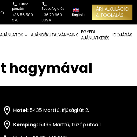
Fürdő
l
ÁRKALKULÁCIÓ
pénztár
Szobafoglalás
443
& FOGLALÁS
English
+36 56 580-
+36 70 660
570
3094
EGYEDI
AJÁNLATOK
AJÁNDÉKUTALVÁNYAINK
IDŐJÁRÁS
AJÁNLATKÉRÉS
ott hagymával
Hotel:
5435 Martfű, Ifjúsági út 2.
Kemping:
5435 Martfű, Tüzép utca 1.