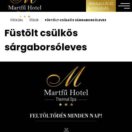
ÁRKALKULÁCIÓ
& FOGLALÁS
FŐOLDAL
/
ÉTELEK
/
FÜSTÖLT CSÜLKÖS SÁRGABORSÓLEVES
Füstölt csülkös
sárgaborsóleves
FELTÖLTŐDÉS MINDEN NAP!