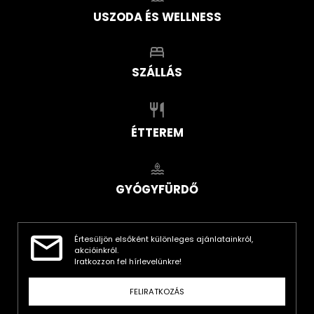
USZODA ÉS WELLNESS
SZÁLLÁS
ÉTTEREM
GYÓGYFÜRDŐ
Értesüljön elsőként különleges ajánlatainkról,
akcióinkról.
Iratkozzon fel hírlevelünkre!
FELIRATKOZÁS