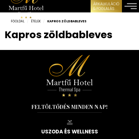
ÁRKALKULÁCIÓ
& FOGLALÁS
FŐOLDAL
/
ÉTELEK
/
KAPROS ZÖLDBABLEVES
Kapros zöldbableves
FELTÖLTŐDÉS MINDEN NAP!
USZODA ÉS WELLNESS