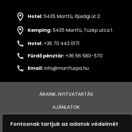
Hotel:
5435 Martfű, Ifjúsági út 2.
Kemping:
5435 Martfű, Tüzép utca 1.
Hotel:
+36 70 443 0171
Fürdő pénztár:
+36 56 580-570
Email:
info@martfuspa.hu
ÁRAINK, NYITVATARTÁS
AJÁNLATOK
FÜRDŐ ÉS MEDENCÉK
Fontosnak tartjuk az adatok védelmét