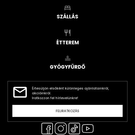
SZÁLLÁS
ÉTTEREM
GYÓGYFÜRDŐ
Értesüljön elsőként különleges ajánlatainkról,
akcióinkról.
Iratkozzon fel hírlevelünkre!
FELIRATKOZÁS