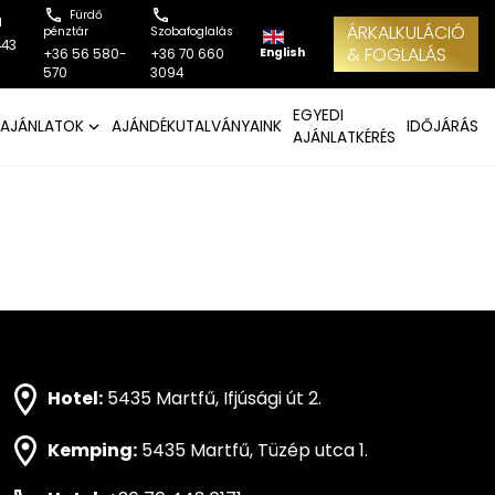
Fürdő
l
ÁRKALKULÁCIÓ
pénztár
Szobafoglalás
443
& FOGLALÁS
English
+36 56 580-
+36 70 660
570
3094
EGYEDI
AJÁNLATOK
AJÁNDÉKUTALVÁNYAINK
IDŐJÁRÁS
AJÁNLATKÉRÉS
Hotel:
5435 Martfű, Ifjúsági út 2.
Kemping:
5435 Martfű, Tüzép utca 1.