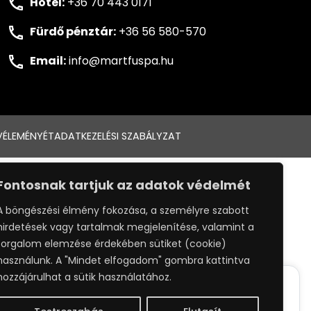
Hotel:
+36 70 443 0171
Fürdő pénztár:
+36 56 580-570
Email:
info@martfuspa.hu
VÉLEMÉNYÉT
ADATKEZELÉSI SZABÁLYZAT
:
WEBPRO
Fontosnak tartjuk az adatok védelmét
A böngészési élmény fokozása, a személyre szabott
hirdetések vagy tartalmak megjelenítése, valamint a
forgalom elemzése érdekében sütiket (cookie)
használunk. A "Mindet elfogadom" gombra kattintva
hozzájárulhat a sütik használatához.
ack your whereabouts around