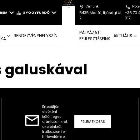
Címünk
Hote
EREM
GYÓGYFÜRDŐ
5435 Martfű, Ifjúsági út
+36 70 
2.
0171
PÁLYÁZATI
RENDEZVÉNYHELYSZÍN
AKTUÁLIS
IKA
FEJLESZTÉSEINK
as galuskával
Értesüljön
elsőként
különleges
ajánlatainkról,
FELIRATKOZÁS
akcióinkról.
Iratkozzon fel
hírlevelünkre!