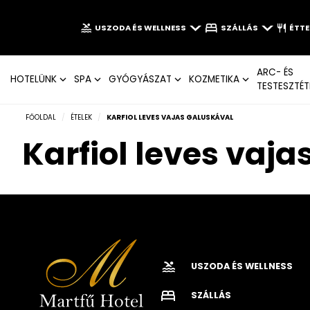
USZODA ÉS WELLNESS
SZÁLLÁS
ÉTT
ARC- ÉS
HOTELÜNK
SPA
GYÓGYÁSZAT
KOZMETIKA
TESTESZTÉT
FŐOLDAL
/
ÉTELEK
/
KARFIOL LEVES VAJAS GALUSKÁVAL
Karfiol leves vaj
USZODA ÉS WELLNESS
SZÁLLÁS