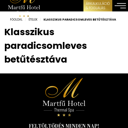
ÁRKALKULÁCIÓ
& FOGLALÁS
FŐOLDAL
/
ÉTELEK
/
KLASSZIKUS PARADICSOMLEVES BETŰTÉSZTÁVA
Klasszikus
paradicsomleves
betűtésztáva
FELTÖLTŐDÉS MINDEN NAP!