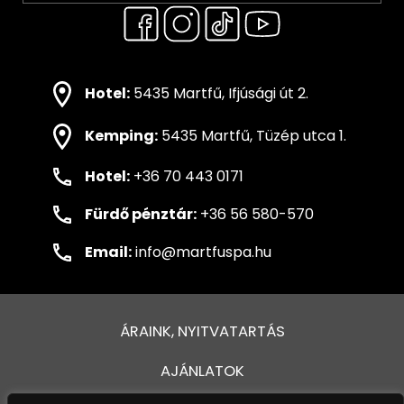
Hotel:
5435 Martfű, Ifjúsági út 2.
Kemping:
5435 Martfű, Tüzép utca 1.
Hotel:
+36 70 443 0171
Fürdő pénztár:
+36 56 580-570
Email:
info@martfuspa.hu
ÁRAINK, NYITVATARTÁS
AJÁNLATOK