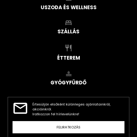
USZODA ÉS WELLNESS
SZÁLLÁS
ÉTTEREM
GYÓGYFÜRDŐ
Értesüljön elsőként különleges ajánlatainkról,
akcióinkról.
Iratkozzon fel hírlevelünkre!
FELIRATKOZÁS