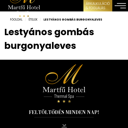
ÁRKALKULÁCIÓ
& FOGLALÁS
FŐOLDAL
/
ÉTELEK
/
LESTYÁNOS GOMBÁS BURGONYALEVES
Lestyános gombás
burgonyaleves
FELTÖLTŐDÉS MINDEN NAP!