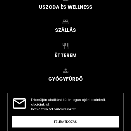
USZODA ÉS WELLNESS
SZÁLLÁS
ÉTTEREM
GYÓGYFÜRDŐ
Értesüljön elsőként különleges ajánlatainkról,
akcióinkról.
Iratkozzon fel hírlevelünkre!
FELIRATKOZÁS