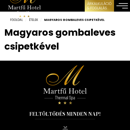
ÁRKALKULÁCIÓ
& FOGLALÁS
FŐOLDAL
/
ÉTELEK
/
MAGYAROS GOMBALEVES CSIPETKÉVEL
Magyaros gombaleves
csipetkével
FELTÖLTŐDÉS MINDEN NAP!