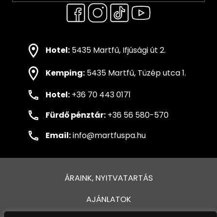
Hotel:
5435 Martfű, Ifjúsági út 2.
Kemping:
5435 Martfű, Tüzép utca 1.
Hotel:
+36 70 443 0171
Fürdő pénztár:
+36 56 580-570
Email:
info@martfuspa.hu
ÁRAINK, NYITVATARTÁS
AJÁNLATOK