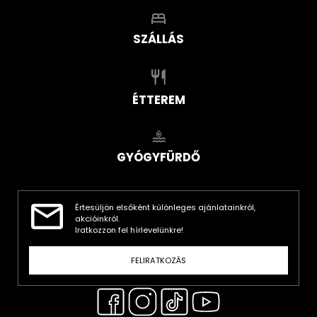
SZÁLLÁS
ÉTTEREM
GYÓGYFÜRDŐ
Értesüljön elsőként különleges ajánlatainkról,
akcióinkról.
Iratkozzon fel hírlevelünkre!
FELIRATKOZÁS