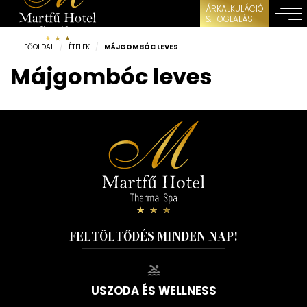
ÁRKALKULÁCIÓ
& FOGLALÁS
FŐOLDAL
/
ÉTELEK
/
MÁJGOMBÓC LEVES
Májgombóc leves
FELTÖLTŐDÉS MINDEN NAP!
USZODA ÉS WELLNESS