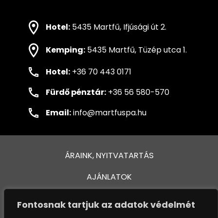
Hotel:
5435 Martfű, Ifjúsági út 2.
Kemping:
5435 Martfű, Tüzép utca 1.
Hotel:
+36 70 443 0171
Fürdő pénztár:
+36 56 580-570
Email:
info@martfuspa.hu
ÁRAINK, NYITVATARTÁS
AJÁNLATOK
FÜRDŐ ÉS MEDENCÉK
Fontosnak tartjuk az adatok védelmét