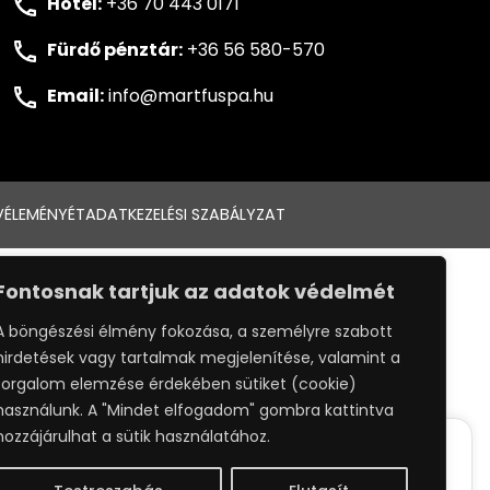
Hotel:
+36 70 443 0171
Fürdő pénztár:
+36 56 580-570
Email:
info@martfuspa.hu
VÉLEMÉNYÉT
ADATKEZELÉSI SZABÁLYZAT
:
WEBPRO
Fontosnak tartjuk az adatok védelmét
A böngészési élmény fokozása, a személyre szabott
hirdetések vagy tartalmak megjelenítése, valamint a
forgalom elemzése érdekében sütiket (cookie)
használunk. A "Mindet elfogadom" gombra kattintva
hozzájárulhat a sütik használatához.
ack your whereabouts around