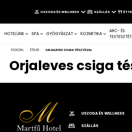
USZODA ÉS WELLNESS
SZÁLLÁS
ÉTT
ARC- ÉS
HOTELÜNK
SPA
GYÓGYÁSZAT
KOZMETIKA
TESTESZTÉT
FŐOLDAL
/
ÉTELEK
/
ORJALEVES CSIGA TÉSZTÁVAL
Orjaleves csiga t
USZODA ÉS WELLNESS
SZÁLLÁS