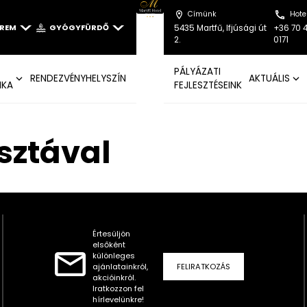
Címünk
Hote
EREM
GYÓGYFÜRDŐ
5435 Martfű, Ifjúsági út
+36 70 
2.
0171
PÁLYÁZATI
RENDEZVÉNYHELYSZÍN
AKTUÁLIS
IKA
FEJLESZTÉSEINK
észtával
Értesüljön
elsőként
különleges
ajánlatainkról,
FELIRATKOZÁS
akcióinkról.
Iratkozzon fel
hírlevelünkre!