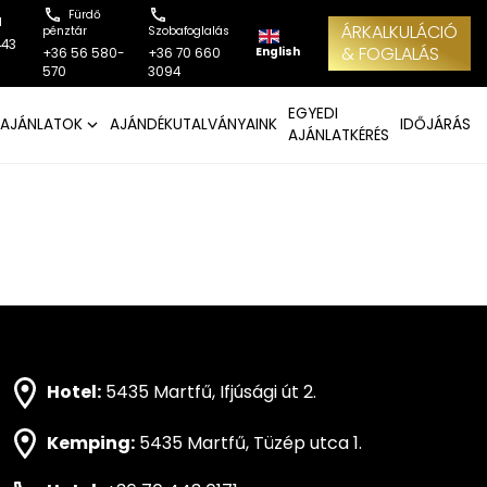
Fürdő
l
ÁRKALKULÁCIÓ
pénztár
Szobafoglalás
443
& FOGLALÁS
English
+36 56 580-
+36 70 660
570
3094
EGYEDI
AJÁNLATOK
AJÁNDÉKUTALVÁNYAINK
IDŐJÁRÁS
AJÁNLATKÉRÉS
Hotel:
5435 Martfű, Ifjúsági út 2.
Kemping:
5435 Martfű, Tüzép utca 1.