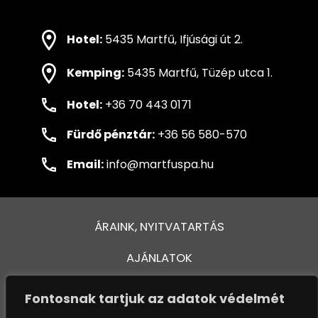
Hotel:
5435 Martfű, Ifjúsági út 2.
Kemping:
5435 Martfű, Tüzép utca 1.
Hotel:
+36 70 443 0171
Fürdő pénztár:
+36 56 580-570
Email:
info@martfuspa.hu
ÁRAINK, NYITVATARTÁS
AJÁNLATOK
FÜRDŐ ÉS MEDENCÉK
Fontosnak tartjuk az adatok védelmét