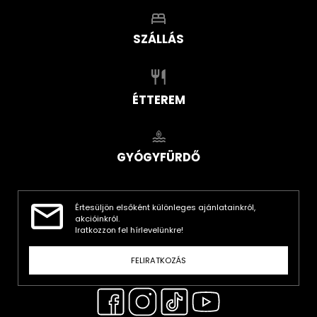
SZÁLLÁS
ÉTTEREM
GYÓGYFÜRDŐ
Értesüljön elsőként különleges ajánlatainkról,
akcióinkról.
Iratkozzon fel hírlevelünkre!
FELIRATKOZÁS