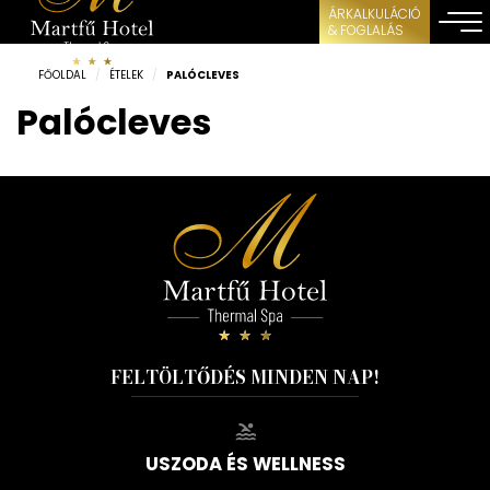
ÁRKALKULÁCIÓ
& FOGLALÁS
FŐOLDAL
/
ÉTELEK
/
PALÓCLEVES
Palócleves
FELTÖLTŐDÉS MINDEN NAP!
USZODA ÉS WELLNESS