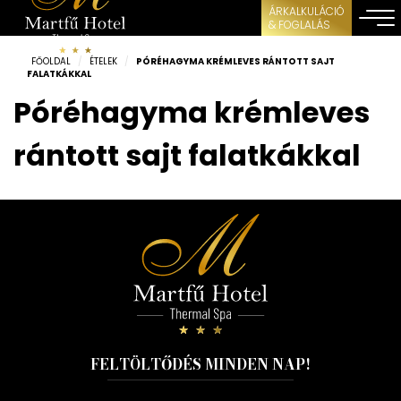
ÁRKALKULÁCIÓ
& FOGLALÁS
FŐOLDAL
/
ÉTELEK
/
PÓRÉHAGYMA KRÉMLEVES RÁNTOTT SAJT
FALATKÁKKAL
Póréhagyma krémleves
rántott sajt falatkákkal
FELTÖLTŐDÉS MINDEN NAP!