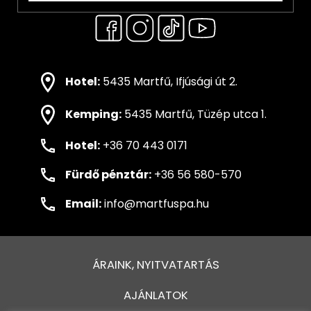
Hotel:
5435 Martfű, Ifjúsági út 2.
Kemping:
5435 Martfű, Tüzép utca 1.
Hotel:
+36 70 443 0171
Fürdő pénztár:
+36 56 580-570
Email:
info@martfuspa.hu
ÁRAINK, NYITVATARTÁS
AJÁNLATOK