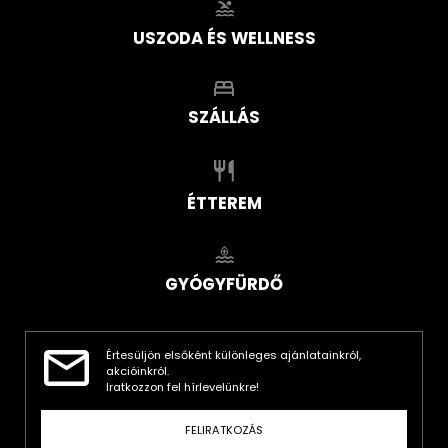
USZODA ÉS WELLNESS
SZÁLLÁS
ÉTTEREM
GYÓGYFÜRDŐ
Értesüljön elsőként különleges ajánlatainkról,
akcióinkról.
Iratkozzon fel hírlevelünkre!
FELIRATKOZÁS