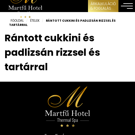
ÁRKALKULÁCIÓ
& FOGLALÁS
FŐOLDAL
/
ÉTELEK
/
RÁNTOTT CUKKINI ÉS PADLIZSÁN RIZZSEL ÉS
TARTÁRRAL
Rántott cukkini és
padlizsán rizzsel és
tartárral