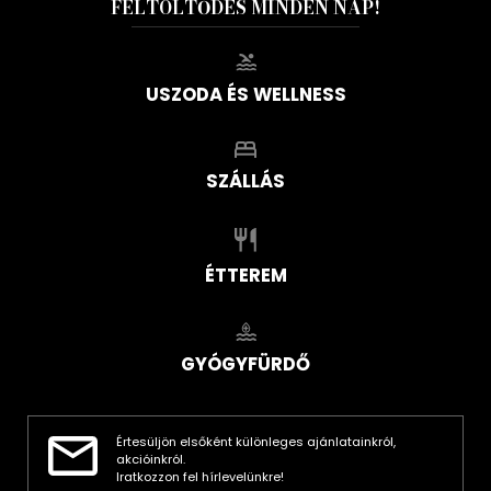
FELTÖLTŐDÉS MINDEN NAP!
USZODA ÉS WELLNESS
SZÁLLÁS
ÉTTEREM
GYÓGYFÜRDŐ
Értesüljön elsőként különleges ajánlatainkról,
akcióinkról.
Iratkozzon fel hírlevelünkre!