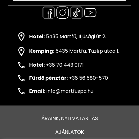
Hotel:
5435 Martfű, Ifjúsági út 2.
Kemping:
5435 Martfű, Tüzép utca 1.
Hotel:
+36 70 443 0171
Fürdő pénztár:
+36 56 580-570
Email:
info@martfuspa.hu
ÁRAINK, NYITVATARTÁS
AJÁNLATOK