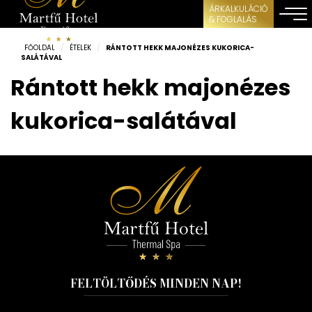
ÁRKALKULÁCIÓ
& FOGLALÁS
FŐOLDAL
/
ÉTELEK
/
RÁNTOTT HEKK MAJONÉZES KUKORICA-
SALÁTÁVAL
Rántott hekk majonézes
kukorica-salátával
FELTÖLTŐDÉS MINDEN NAP!