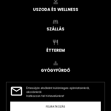
USZODA ÉS WELLNESS
SZÁLLÁS
ÉTTEREM
GYÓGYFÜRDŐ
Értesüljön elsőként különleges ajánlatainkról,
akcióinkról.
Iratkozzon fel hírlevelünkre!
FELIRATKOZÁS