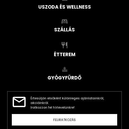
USZODA ÉS WELLNESS
SZÁLLÁS
ÉTTEREM
GYÓGYFÜRDŐ
Értesüljön elsőként különleges ajánlatainkról,
akcióinkról.
Iratkozzon fel hírlevelünkre!
FELIRATKOZÁS