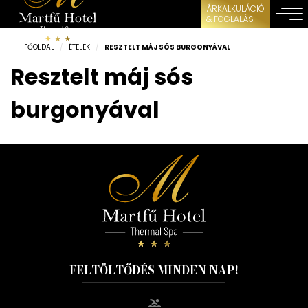
ÁRKALKULÁCIÓ
& FOGLALÁS
FŐOLDAL
/
ÉTELEK
/
RESZTELT MÁJ SÓS BURGONYÁVAL
Resztelt máj sós
burgonyával
FELTÖLTŐDÉS MINDEN NAP!