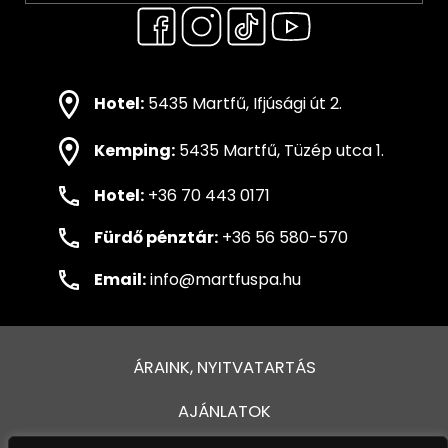
Hotel:
5435 Martfű, Ifjúsági út 2.
Kemping:
5435 Martfű, Tüzép utca 1.
Hotel:
+36 70 443 0171
Fürdő pénztár:
+36 56 580-570
Email:
info@martfuspa.hu
ÁRAINK, NYITVATARTÁS
AJÁNLATOK