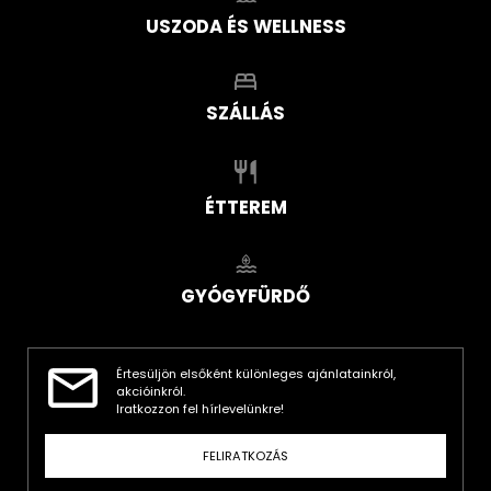
USZODA ÉS WELLNESS
SZÁLLÁS
ÉTTEREM
GYÓGYFÜRDŐ
Értesüljön elsőként különleges ajánlatainkról,
akcióinkról.
Iratkozzon fel hírlevelünkre!
FELIRATKOZÁS