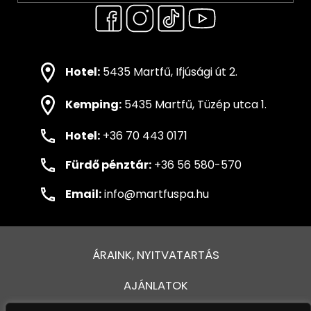
Hotel:
5435 Martfű, Ifjúsági út 2.
Kemping:
5435 Martfű, Tüzép utca 1.
Hotel:
+36 70 443 0171
Fürdő pénztár:
+36 56 580-570
Email:
info@martfuspa.hu
ÁRAINK, NYITVATARTÁS
AJÁNLATOK