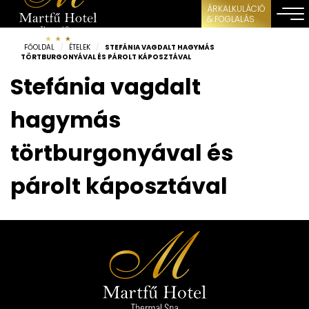
ÁRKALKULÁCIÓ
& FOGLALÁS
FŐOLDAL
/
ÉTELEK
/
STEFÁNIA VAGDALT HAGYMÁS
TÖRTBURGONYÁVAL ÉS PÁROLT KÁPOSZTÁVAL
Stefánia vagdalt
hagymás
törtburgonyával és
párolt káposztával