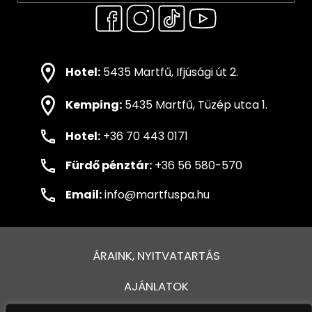
Hotel:
5435 Martfű, Ifjúsági út 2.
Kemping:
5435 Martfű, Tüzép utca 1.
Hotel:
+36 70 443 0171
Fürdő pénztár:
+36 56 580-570
Email:
info@martfuspa.hu
ÁRAINK, NYITVATARTÁS
AJÁNLATOK