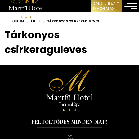
ÁRKALKULÁCIÓ
& FOGLALÁS
FŐOLDAL
/
ÉTELEK
/
TÁRKONYOS CSIRKERAGULEVES
Tárkonyos
csirkeraguleves
FELTÖLTŐDÉS MINDEN NAP!