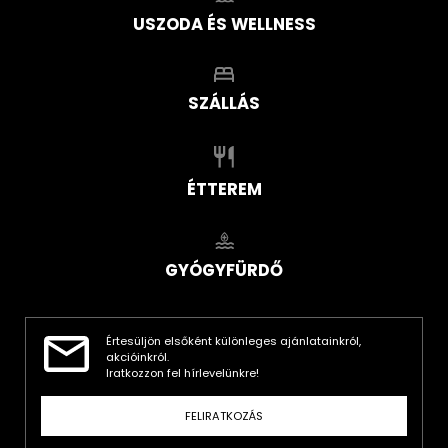
USZODA ÉS WELLNESS
SZÁLLÁS
ÉTTEREM
GYÓGYFÜRDŐ
Értesüljön elsőként különleges ajánlatainkról,
akcióinkról.
Iratkozzon fel hírlevelünkre!
FELIRATKOZÁS