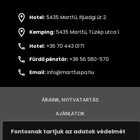
Hotel:
5435 Martfű, Ifjúsági út 2.
Kemping:
5435 Martfű, Tüzép utca 1.
Hotel:
+36 70 443 0171
Fürdő pénztár:
+36 56 580-570
Email:
info@martfuspa.hu
ÁRAINK, NYITVATARTÁS
AJÁNLATOK
FÜRDŐ ÉS MEDENCÉK
Fontosnak tartjuk az adatok védelmét