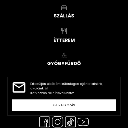
SZÁLLÁS
ÉTTEREM
GYÓGYFÜRDŐ
Értesüljön elsőként különleges ajánlatainkról,
akcióinkról.
Iratkozzon fel hírlevelünkre!
FELIRATKOZÁS