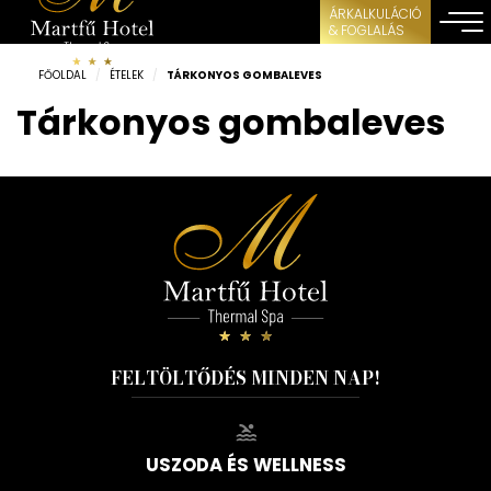
ÁRKALKULÁCIÓ
& FOGLALÁS
FŐOLDAL
/
ÉTELEK
/
TÁRKONYOS GOMBALEVES
Tárkonyos gombaleves
FELTÖLTŐDÉS MINDEN NAP!
USZODA ÉS WELLNESS