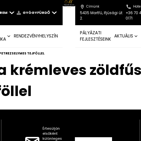
Címünk
Hote
EREM
GYÓGYFÜRDŐ
5435 Martfű, Ifjúsági út
+36 70 
2.
0171
PÁLYÁZATI
RENDEZVÉNYHELYSZÍN
AKTUÁLIS
IKA
FEJLESZTÉSEINK
PETREZSELYMES TEJFÖLLEL
krémleves zöldfűs
öllel
Értesüljön
elsőként
különleges