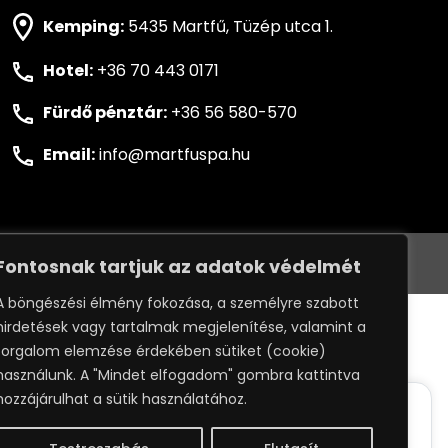
Kemping:
5435 Martfű, Tüzép utca 1.
Hotel:
+36 70 443 0171
Fürdő pénztár:
+36 56 580-570
Email:
info@martfuspa.hu
VÉLEMÉNYÉT
ADATKEZELÉSI SZABÁLYZAT
Fontosnak tartjuk az adatok védelmét
A böngészési élmény fokozása, a személyre szabott
:
WEBPRO
hirdetések vagy tartalmak megjelenítése, valamint a
forgalom elemzése érdekében sütiket (cookie)
használunk. A "Mindet elfogadom" gombra kattintva
hozzájárulhat a sütik használatához.
ack your whereabouts around