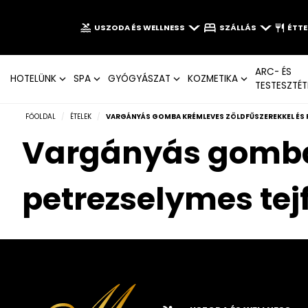
USZODA ÉS WELLNESS
SZÁLLÁS
ÉTT
ARC- ÉS
HOTELÜNK
SPA
GYÓGYÁSZAT
KOZMETIKA
TESTESZTÉT
FŐOLDAL
/
ÉTELEK
/
VARGÁNYÁS GOMBA KRÉMLEVES ZÖLDFŰSZEREKKEL ÉS 
Vargányás gomba 
petrezselymes tejf