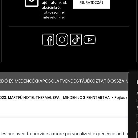
ajánlatainkról,
FELIRATKOZÁS
akcióinkról.
Iratkozzon fel
hírlevelünkre!
RDŐ ÉS MEDENCÉK
KAPCSOLAT
VENDÉGTÁJÉKOZTATÓ
OSSZA MEG 
023. MARTFŰ HOTEL THERMAL SPA. MINDEN JOG FENNTARTVA!
- Fejlesztette
ies are used to provide a more personalized experience and to tr