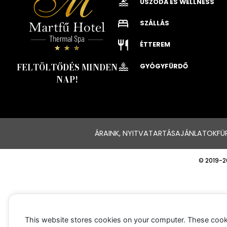
USZODA ÉS WELLNESS
SZÁLLÁS
ÉTTEREM
FELTÖLTŐDÉS MINDEN
GYÓGYFÜRDŐ
NAP!
ÁRAINK, NYITVATARTÁS
AJÁNLATOK
FÜ
© 2019-2
This website stores cookies on your computer. These cook