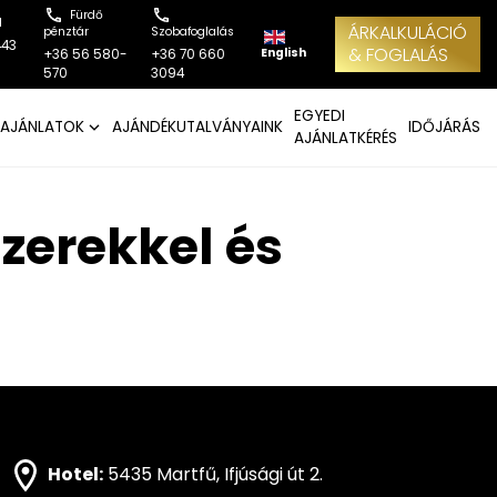
Fürdő
l
ÁRKALKULÁCIÓ
pénztár
Szobafoglalás
443
& FOGLALÁS
English
+36 56 580-
+36 70 660
570
3094
EGYEDI
AJÁNLATOK
AJÁNDÉKUTALVÁNYAINK
IDŐJÁRÁS
AJÁNLATKÉRÉS
zerekkel és
Hotel:
5435 Martfű, Ifjúsági út 2.