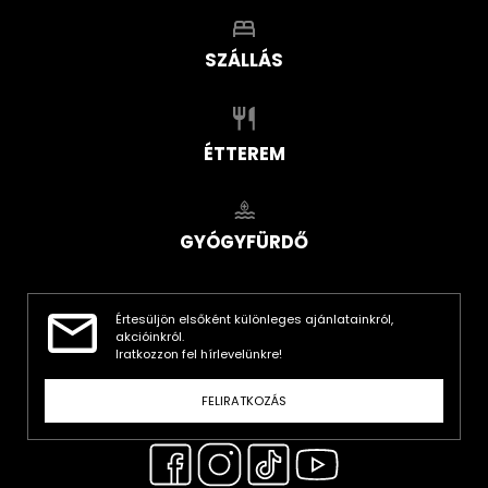
SZÁLLÁS
ÉTTEREM
GYÓGYFÜRDŐ
Értesüljön elsőként különleges ajánlatainkról,
akcióinkról.
Iratkozzon fel hírlevelünkre!
FELIRATKOZÁS