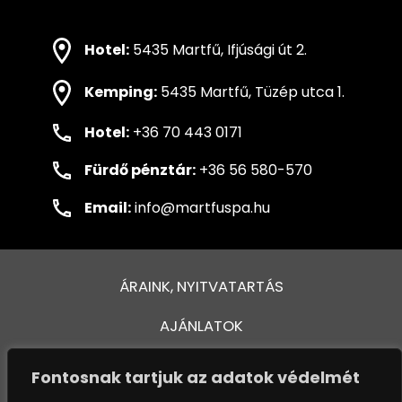
Hotel:
5435 Martfű, Ifjúsági út 2.
Kemping:
5435 Martfű, Tüzép utca 1.
Hotel:
+36 70 443 0171
Fürdő pénztár:
+36 56 580-570
Email:
info@martfuspa.hu
ÁRAINK, NYITVATARTÁS
AJÁNLATOK
FÜRDŐ ÉS MEDENCÉK
Fontosnak tartjuk az adatok védelmét