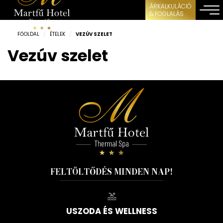
ÁRKALKULÁCIÓ
& FOGLALÁS
FŐOLDAL
/
ÉTELEK
/
VEZÚV SZELET
Vezúv szelet
FELTÖLTŐDÉS MINDEN NAP!
USZODA ÉS WELLNESS