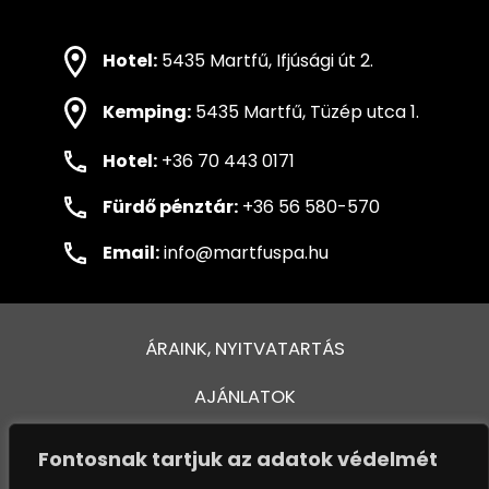
Hotel:
5435 Martfű, Ifjúsági út 2.
Kemping:
5435 Martfű, Tüzép utca 1.
Hotel:
+36 70 443 0171
Fürdő pénztár:
+36 56 580-570
Email:
info@martfuspa.hu
ÁRAINK, NYITVATARTÁS
AJÁNLATOK
FÜRDŐ ÉS MEDENCÉK
Fontosnak tartjuk az adatok védelmét