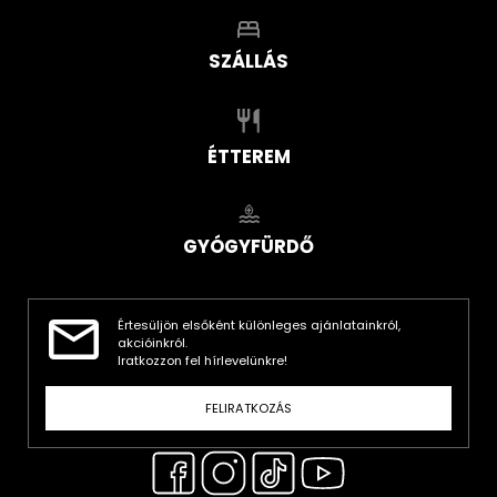
SZÁLLÁS
ÉTTEREM
GYÓGYFÜRDŐ
Értesüljön elsőként különleges ajánlatainkról,
akcióinkról.
Iratkozzon fel hírlevelünkre!
FELIRATKOZÁS