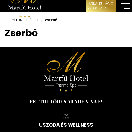
ÁRKALKULÁCIÓ
& FOGLALÁS
FŐOLDAL
/
ÉTELEK
/
ZSERBÓ
Zserbó
FELTÖLTŐDÉS MINDEN NAP!
USZODA ÉS WELLNESS