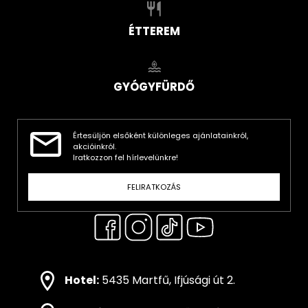
ÉTTEREM
GYÓGYFÜRDŐ
Értesüljön elsőként különleges ajánlatainkról,
akcióinkról.
Iratkozzon fel hírlevelünkre!
FELIRATKOZÁS
Hotel:
5435 Martfű, Ifjúsági út 2.