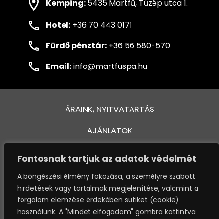
Kemping:
5435 Martfű, Tüzép utca 1.
Hotel:
+36 70 443 0171
Fürdő pénztár:
+36 56 580-570
Email:
info@martfuspa.hu
ÁRAINK, NYITVATARTÁS
AJÁNLATOK
FÜRDŐ ÉS MEDENCÉK
Fontosnak tartjuk az adatok védelmét
KAPCSOLAT
A böngészési élmény fokozása, a személyre szabott
This website stores cookies on your computer. These cookies are
hirdetések vagy tartalmak megjelenítése, valamint a
VENDÉGTÁJÉKOZTATÓ
used to provide a more personalized experience and to track your
forgalom elemzése érdekében sütiket (cookie)
whereabouts around our website in compliance with the European
használunk. A "Mindet elfogadom" gombra kattintva
General Data Protection Regulation. If you decide to to opt-out of
OSSZA MEG VÉLEMÉNYÉT