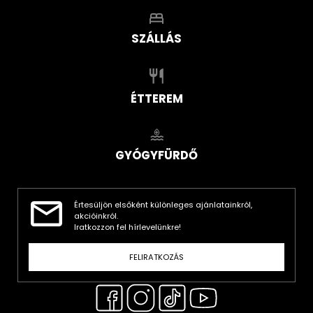
SZÁLLÁS
ÉTTEREM
GYÓGYFÜRDŐ
Értesüljön elsőként különleges ajánlatainkról,
akcióinkról.
Iratkozzon fel hírlevelünkre!
FELIRATKOZÁS