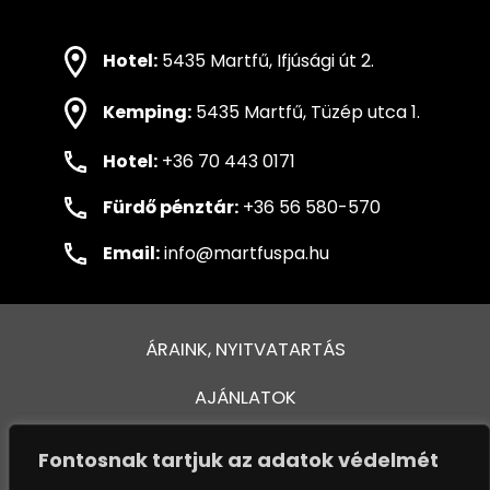
Hotel:
5435 Martfű, Ifjúsági út 2.
Kemping:
5435 Martfű, Tüzép utca 1.
Hotel:
+36 70 443 0171
Fürdő pénztár:
+36 56 580-570
Email:
info@martfuspa.hu
ÁRAINK, NYITVATARTÁS
AJÁNLATOK
FÜRDŐ ÉS MEDENCÉK
Fontosnak tartjuk az adatok védelmét