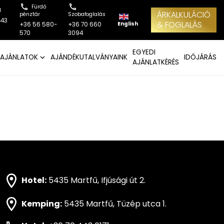
Fürdő
l
ÁRKALKULÁCIÓ
pénztár
Szobafoglalás
443
& FOGLALÁS
English
+36 56 580-
+36 70 660
570
3094
EGYEDI
AJÁNLATOK
AJÁNDÉKUTALVÁNYAINK
IDŐJÁRÁS
AJÁNLATKÉRÉS
Hotel:
5435 Martfű, Ifjúsági út 2.
Kemping:
5435 Martfű, Tüzép utca 1.