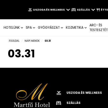
USZODA ÉS WELLNESS
SZÁLLÁS
ÉTT
ARC- ÉS
HOTELÜNK
SPA
GYÓGYÁSZAT
KOZMETIKA
TESTESZTÉT
FŐOLDAL
/
NAPI MENÜK
/
03.31
03.31
USZODA ÉS WELLNESS
SZÁLLÁS