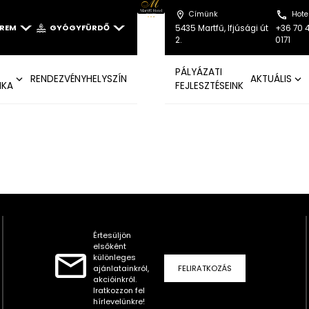
Címünk
Hote
EREM
GYÓGYFÜRDŐ
5435 Martfű, Ifjúsági út
+36 70 
2.
0171
PÁLYÁZATI
RENDEZVÉNYHELYSZÍN
AKTUÁLIS
IKA
FEJLESZTÉSEINK
Értesüljön
elsőként
különleges
ajánlatainkról,
FELIRATKOZÁS
akcióinkról.
Iratkozzon fel
hírlevelünkre!