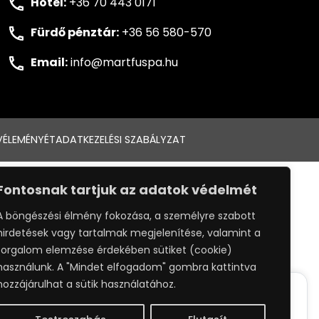
Hotel:
+36 70 443 0171
Fürdő pénztár:
+36 56 580-570
Email:
info@martfuspa.hu
VÉLEMÉNYÉT
ADATKEZELÉSI SZABÁLYZAT
:
WEBPRO
Fontosnak tartjuk az adatok védelmét
A böngészési élmény fokozása, a személyre szabott
hirdetések vagy tartalmak megjelenítése, valamint a
forgalom elemzése érdekében sütiket (cookie)
használunk. A "Mindet elfogadom" gombra kattintva
hozzájárulhat a sütik használatához.
ack your whereabouts around