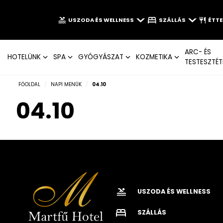
USZODA ÉS WELLNESS
SZÁLLÁS
ÉTT
ARC- ÉS
HOTELÜNK
SPA
GYÓGYÁSZAT
KOZMETIKA
TESTESZTÉT
FŐOLDAL
/
NAPI MENÜK
/
04.10
04.10
USZODA ÉS WELLNESS
SZÁLLÁS