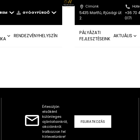
Címünk
Hote
EREM
GYÓGYFÜRDŐ
5435 Martfű, Ifjúsági út
+36 70 
2.
0171
PÁLYÁZATI
RENDEZVÉNYHELYSZÍN
AKTUÁLIS
IKA
FEJLESZTÉSEINK
Értesüljön
elsőként
különleges
ajánlatainkról,
FELIRATKOZÁS
akcióinkról.
Iratkozzon fel
hírlevelünkre!