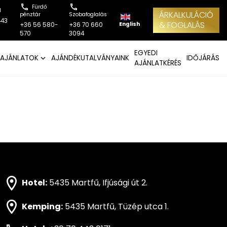
Fürdő
l
ÁRKALKULÁCIÓ
pénztár
Szobafoglalás
443
& FOGLALÁS
English
+36 56 580-
+36 70 660
570
3094
EGYEDI
AJÁNLATOK
AJÁNDÉKUTALVÁNYAINK
IDŐJÁRÁS
AJÁNLATKÉRÉS
Hotel:
5435 Martfű, Ifjúsági út 2.
Kemping:
5435 Martfű, Tüzép utca 1.