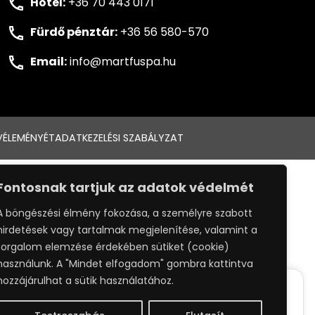
Hotel:
+36 70 443 0171
Fürdő pénztár:
+36 56 580-570
Email:
info@martfuspa.hu
VÉLEMÉNYÉT
ADATKEZELÉSI SZABÁLYZAT
:
WEBPRO
Fontosnak tartjuk az adatok védelmét
A böngészési élmény fokozása, a személyre szabott
hirdetések vagy tartalmak megjelenítése, valamint a
forgalom elemzése érdekében sütiket (cookie)
használunk. A "Mindet elfogadom" gombra kattintva
hozzájárulhat a sütik használatához.
ack your whereabouts around