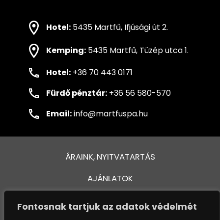
Hotel:
5435 Martfű, Ifjúsági út 2.
Kemping:
5435 Martfű, Tüzép utca 1.
Hotel:
+36 70 443 0171
Fürdő pénztár:
+36 56 580-570
Email:
info@martfuspa.hu
ÁRAINK, NYITVATARTÁS
AJÁNLATOK
FÜRDŐ ÉS MEDENCÉK
Fontosnak tartjuk az adatok védelmét