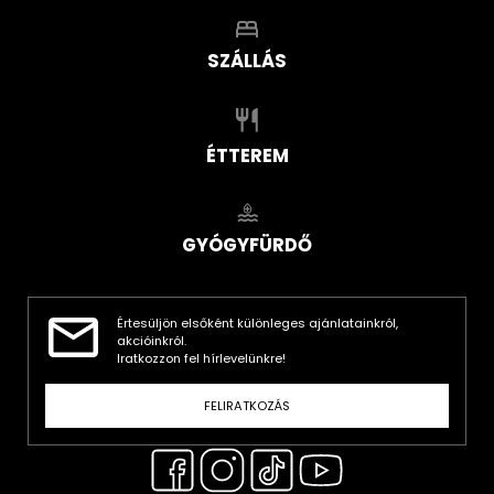
SZÁLLÁS
ÉTTEREM
GYÓGYFÜRDŐ
Értesüljön elsőként különleges ajánlatainkról,
akcióinkról.
Iratkozzon fel hírlevelünkre!
FELIRATKOZÁS