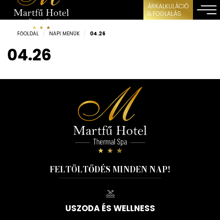
ÁRKALKULÁCIÓ
& FOGLALÁS
FŐOLDAL
/
NAPI MENÜK
/
04.26
04.26
FELTÖLTŐDÉS MINDEN NAP!
USZODA ÉS WELLNESS